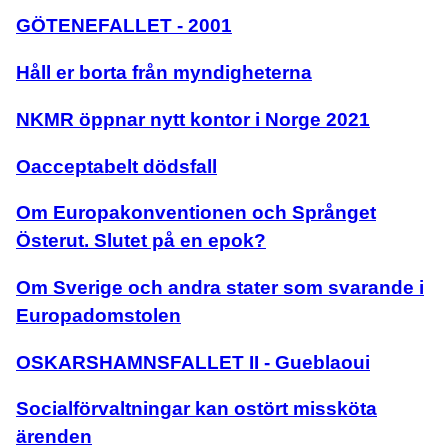
GÖTENEFALLET - 2001
Håll er borta från myndigheterna
NKMR öppnar nytt kontor i Norge 2021
Oacceptabelt dödsfall
Om Europakonventionen och Språnget
Österut. Slutet på en epok?
Om Sverige och andra stater som svarande i
Europadomstolen
OSKARSHAMNSFALLET II - Gueblaoui
Socialförvaltningar kan ostört missköta
ärenden