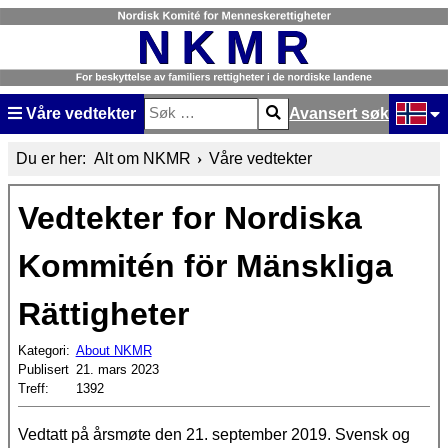
Våre vedtekter
Avansert søk
Søk
Type 2 or more characters for results.
Velg dit
Du er her:
Alt om NKMR
Våre vedtekter
Vedtekter for Nordiska
Kommitén för Mänskliga
Rättigheter
Kategori:
About NKMR
Publisert
21. mars 2023
Treff:
1392
Vedtatt på årsmøte den 21. september 2019. Svensk og