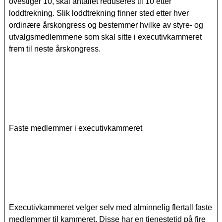
ovestiger 10, skal antallet reduseres til 10 etter
loddtrekning. Slik loddtrekning finner sted etter hver
ordinære årskongress og bestemmer hvilke av styre- og
utvalgsmedlemmene som skal sitte i executivkammeret
frem til neste årskongress.
Faste medlemmer i executivkammeret
Executivkammeret velger selv med alminnelig flertall faste
medlemmer til kammeret. Disse har en tjenestetid på fire