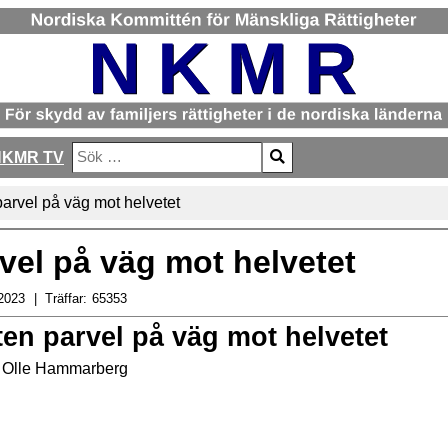
NKMR TV
Sök
Type 2 or more characters for results.
parvel på väg mot helvetet
rvel på väg mot helvetet
2023
Träffar:
65353
ten parvel på väg mot helvetet
v
Olle Hammarberg