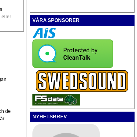
ra
eller
VÅRA SPONSORER
ågan
ch de
NYHETSBREV
är -