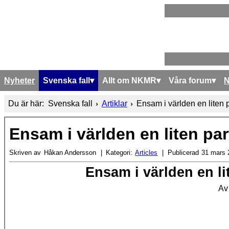
Nyheter
Svenska fall
Allt om NKMR
Våra forum
Du är här:
Svenska fall
Artiklar
Ensam i världen en liten 
Ensam i världen en liten pa
Skriven av
Håkan Andersson
Kategori:
Articles
Publicerad
31 mars 
Ensam i världen en li
A