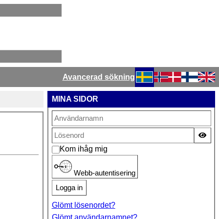
Avancerad sökning
Välj ditt språk
MINA SIDOR
Vis
Kom ihåg mig
Webb-autentisering
Logga in
Glömt lösenordet?
Glömt användarnamnet?