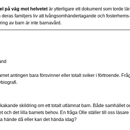
vel på väg mot helvetet
är ytterligare ett dokument som torde lä
eras familjers liv att tvångsomhändertagande och fosterhems- 
ering av barn är inte barnavård.
and
rnet antingen bara försvinner eller totalt sviker i förtroende. Fr
biografi.
akande skildring om ett totalt utlämnat barn. Både samhället o
t och det lilla barnets behov. En fråga Olle ställer till oss läsare 
ra hände då eller kan det hända idag?