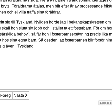
epp från föräldrarnas sida. Flera av barnen tvångsomhändertages 
 bryts. Föräldrarna åtalas, men blir efter år av processande fri
n och ej vilja träffa sina föräldrar.
tt sig till Tyskland. Nyligen hörde jag i bekantskapskretsen om 
skall hon sluta sitt jobb och i stället ta ett fosterbarn. För om h
"särskilda behov", så får hon i fosterbarnsersättning precis lika
hos sina egna barn. Så oseden, att fosterbarnen blir försörjnin
sig även i Tyskland.
öregående artikel: Ensam i världen en liten parvel på väg mot he
Föreg
Nästa artikel: En politiker om tvångsomhändertagande 
Nästa
Lägg till