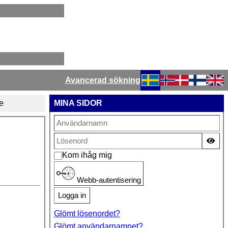
Avancerad sökning
Välj ditt språk
e
MINA SIDOR
Vis
Kom ihåg mig
Webb-autentisering
Logga in
Glömt lösenordet?
Glömt användarnamnet?