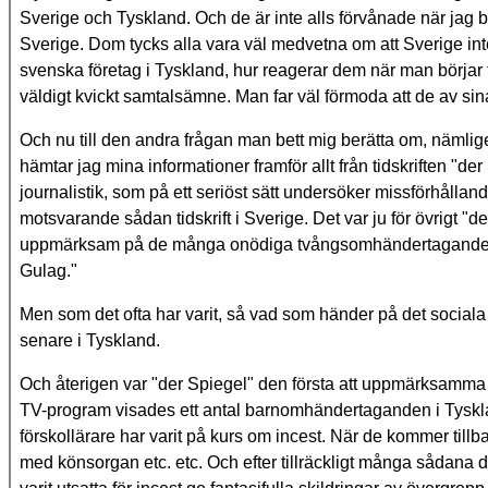
Sverige och Tyskland. Och de är inte alls förvånade när jag
Sverige. Dom tycks alla vara väl medvetna om att Sverige int
svenska företag i Tyskland, hur reagerar dem när man börjar 
väldigt kvickt samtalsämne. Man far väl förmoda att de av sina
Och nu till den andra frågan man bett mig berätta om, nämlig
hämtar jag mina informationer framför allt från tidskriften "d
journalistik, som på ett seriöst sätt undersöker missförhålland
motsvarande sådan tidskrift i Sverige. Det var ju för övrigt "d
uppmärksam på de många onödiga tvångsomhändertagandena 
Gulag."
Men som det ofta har varit, så vad som händer på det sociala o
senare i Tyskland.
Och återigen var "der Spiegel" den första att uppmärksamma
TV-program visades ett antal barnomhändertaganden i Tysklan
förskollärare har varit på kurs om incest. När de kommer tillb
med könsorgan etc. etc. Och efter tillräckligt många sådana d