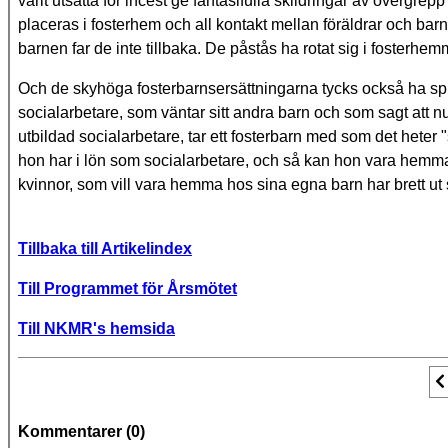
varit utsatta för incest ge fantasifulla skildringar av övergr
placeras i fosterhem och all kontakt mellan föräldrar och barn
barnen far de inte tillbaka. De påstås ha rotat sig i fosterhemme
Och de skyhöga fosterbarnsersättningarna tycks också ha spri
socialarbetare, som väntar sitt andra barn och som sagt att nu 
utbildad socialarbetare, tar ett fosterbarn med som det heter 
hon har i lön som socialarbetare, och så kan hon vara hemma 
kvinnor, som vill vara hemma hos sina egna barn har brett ut 
Tillbaka till Artikelindex
Till Programmet för Årsmötet
Till NKMR's hemsida
F
Kommentarer (
0
)