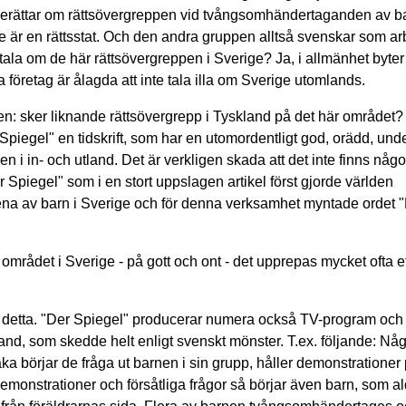
 berättar om rättsövergreppen vid tvångsomhändertaganden av ba
e är en rättsstat. Och den andra gruppen alltså svenskar som arb
tala om de här rättsövergreppen i Sverige? Ja, i allmänhet byte
 företag är ålagda att inte tala illa om Sverige utomlands.
en: sker liknande rättsövergrepp i Tyskland på det här området? 
er Spiegel" en tidskrift, som har en utomordentligt god, orädd, u
en i in- och utland. Det är verkligen skada att det inte finns någ
er Spiegel" som i en stort uppslagen artikel först gjorde världen
av barn i Sverige och för denna verksamhet myntade ordet "
mrådet i Sverige - på gott och ont - det upprepas mycket ofta ett
 detta. "Der Spiegel" producerar numera också TV-program och 
d, som skedde helt enligt svenskt mönster. T.ex. följande: Nå
aka börjar de fråga ut barnen i sin grupp, håller demonstrationer
emonstrationer och försåtliga frågor så börjar även barn, som al