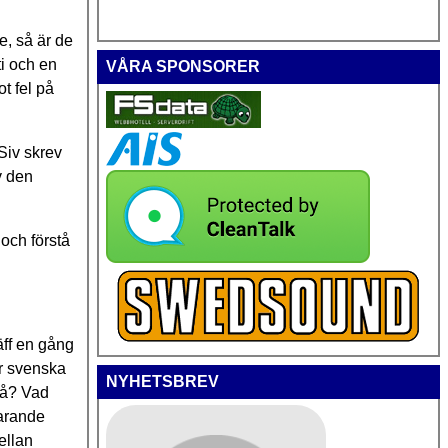
e, så är de
ti och en
VÅRA SPONSORER
t fel på
Siv skrev
v den
 och förstå
äff en gång
ör svenska
NYHETSBREV
då? Vad
farande
ellan