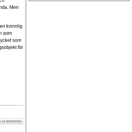
och
kända. Men
en kvinnlig
on som
 mycket som
gsobjekt för
lvetet
av barn
 en ny kommentar