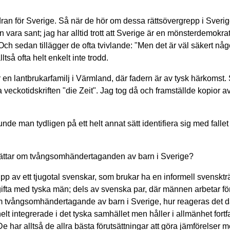
ndran för Sverige. Så när de hör om dessa rättsövergrepp i Sverig
 vara sant; jag har alltid trott att Sverige är en mönsterdemokra
 Och sedan tillägger de ofta tvivlande: "Men det är väl säkert någo
tså ofta helt enkelt inte trodd.
en lantbrukarfamilj i Värmland, där fadern är av tysk härkomst. 
a veckotidskriften "die Zeit". Jag tog då och framställde kopior a
unde man tydligen på ett helt annat sätt identifiera sig med fallet
rättar om tvångsomhändertaganden av barn i Sverige?
pp av ett tjugotal svenskar, som brukar ha en informell svensktr
ifta med tyska män; dels av svenska par, där männen arbetar f
r om tvångsomhändertagande av barn i Sverige, hur reageras det 
elt integrerade i det tyska samhället men håller i allmänhet fort
 har alltså de allra bästa förutsättningar att göra jämförelser m