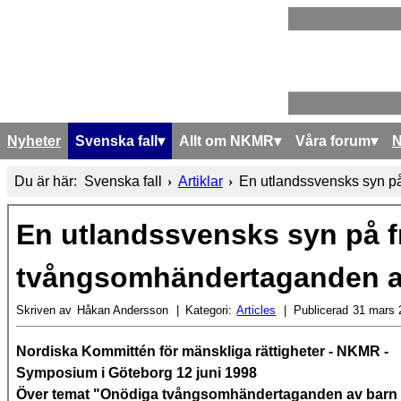
Nyheter
Svenska fall
Allt om NKMR
Våra forum
Du är här:
Svenska fall
Artiklar
En utlandssvensks syn p
En utlandssvensks syn på 
tvångsomhändertaganden av
Skriven av
Håkan Andersson
Kategori:
Articles
Publicerad
31 mars 
Nordiska Kommittén för mänskliga rättigheter - NKMR -
Symposium i Göteborg 12 juni 1998
Över temat "Onödiga tvångsomhändertaganden av barn i