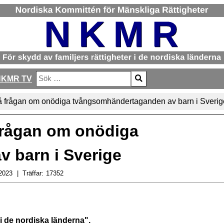
NKMR TV
Sök
Type 2 or more characters for results.
å frågan om onödiga tvångsomhändertaganden av barn i Sverig
frågan om onödiga
 barn i Sverige
2023
Träffar:
17352
 de nordiska länderna".