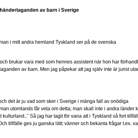
ändertaganden av barn i Sverige
 man i mitt andra hemland Tyskland ser på de svenska
erg och brukar vara med som hennes assistent när hon har förhandl
nden av barn. Men jag påpekar att jag själv inte är jurist uta
d och det är ju vad som sker i Sverige i mänga fall av onödiga
 man utomlands får veta om detta; man skall inte i andra länder
 kulturland.." Så jag har tagit för vana att i Tyskland så fort tillfä
illfälle ges ju ganska lätt; vänner och bekanta frågar t.ex. var