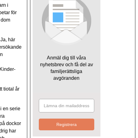
rn i
etar för
r dom
Ja, här
ndersökande
on
Anmäl dig till våra
nyhetsbrev och få del av
Kinder-
familjerättsliga
avgöranden
 tiotal år
i en serie
gra
 på dockor
Registrera
drig har