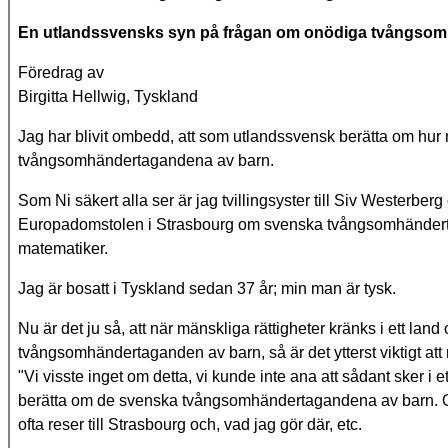
En utlandssvensks syn på frågan om onödiga tvångsomh
Föredrag av
Birgitta Hellwig, Tyskland
Jag har blivit ombedd, att som utlandssvensk berätta om hur
tvångsomhändertagandena av barn.
Som Ni säkert alla ser är jag tvillingsyster till Siv Westerb
Europadomstolen i Strasbourg om svenska tvångsomhändertaga
matematiker.
Jag är bosatt i Tyskland sedan 37 år; min man är tysk.
Nu är det ju så, att när mänskliga rättigheter kränks i ett lan
tvångsomhändertaganden av barn, så är det ytterst viktigt att
"Vi visste inget om detta, vi kunde inte ana att sådant sker i ett
berätta om de svenska tvångsomhändertagandena av barn. Och t
ofta reser till Strasbourg och, vad jag gör där, etc.