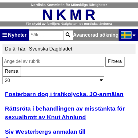
Nyheter
Avancerad sökning
Sök
Type 2 or more characters for results.
Välj ditt
Du är här:
Svenska Dagbladet
Ange del av rubrik
Filtrera
Rensa
Visa #
Fosterbarn dog i trafikolycka. JO-anmälan
Rättsröta i behandlingen av misstänkta för
sexualbrott av Knut Ahnlund
Siv Westerbergs anmälan till