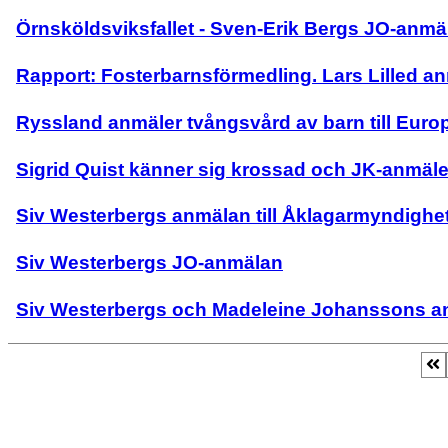
Örnsköldsviksfallet - Sven-Erik Bergs JO-anmä
Rapport: Fosterbarnsförmedling. Lars Lilled anm
Ryssland anmäler tvångsvård av barn till Euro
Sigrid Quist känner sig krossad och JK-anmäl
Siv Westerbergs anmälan till Åklagarmyndighet
Siv Westerbergs JO-anmälan
Siv Westerbergs och Madeleine Johanssons a
Sida 2 av 3