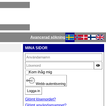
Avancerad sökning
Välj ditt språk
MINA SIDOR
Vis
Kom ihåg mig
Webb-autentisering
Logga in
Glömt lösenordet?
Glömt användarnamnet?