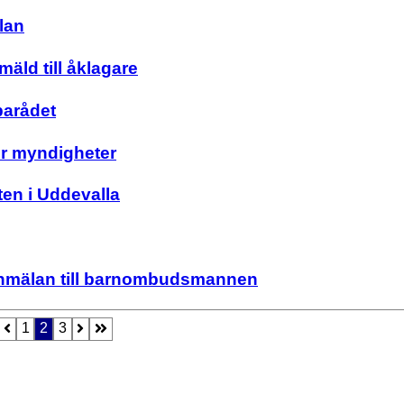
lan
äld till åklagare
parådet
er myndigheter
en i Uddevalla
nmälan till barnombudsmannen
1
2
3