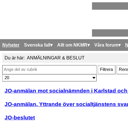
Nyheter
Svenska fall
Allt om NKMR
Våra forum
Du är här:
ANMÄLNINGAR & BESLUT
Ange del av rubrik
Filtrera
Ren
Visa #
JO-anmälan mot socialnämnden i Karlstad och
JO-anmälan. Yttrande över socialtjänstens sva
JO-beslutet