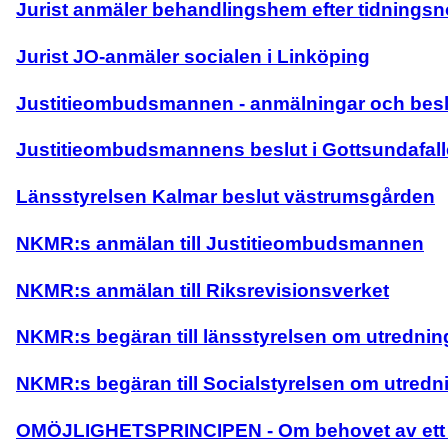
Jurist anmäler behandlingshem efter tidningsn
Jurist JO-anmäler socialen i Linköping
Justitieombudsmannen - anmälningar och besl
Justitieombudsmannens beslut i Gottsundafall
Länsstyrelsen Kalmar beslut västrumsgården
NKMR:s anmälan till Justitieombudsmannen
NKMR:s anmälan till Riksrevisionsverket
NKMR:s begäran till länsstyrelsen om utredn
NKMR:s begäran till Socialstyrelsen om utre
OMÖJLIGHETSPRINCIPEN - Om behovet av ett f