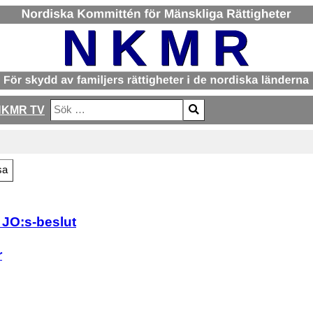
NKMR TV
Sök
Type 2 or more characters for results.
sa
 JO:s-beslut
r