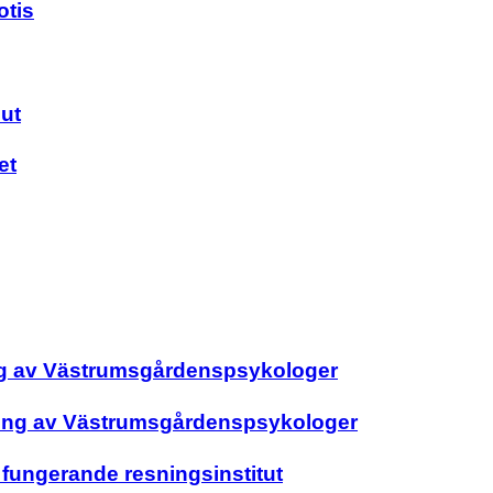
otis
ut
et
ing av Västrumsgårdenspsykologer
dning av Västrumsgårdenspsykologer
ungerande resningsinstitut