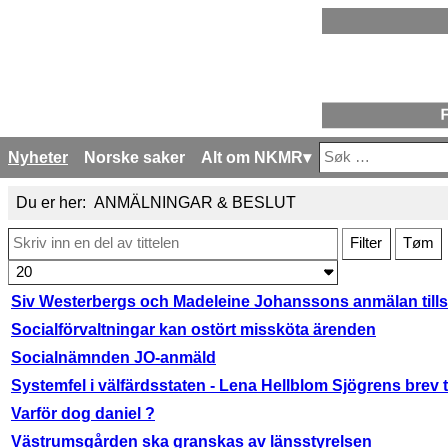
Nyheter
Norske saker
Alt om NKMR
Søk
Type 2 or more cha
Du er her:
ANMÄLNINGAR & BESLUT
Skriv inn en del av tittelen
Filter
Tøm
Antall som skal vises:
Siv Westerbergs och Madeleine Johanssons anmälan till
Tittel
Socialförvaltningar kan ostört missköta ärenden
Socialnämnden JO-anmäld
Systemfel i välfärdsstaten - Lena Hellblom Sjögrens brev t
Varför dog daniel ?
Västrumsgården ska granskas av länsstyrelsen