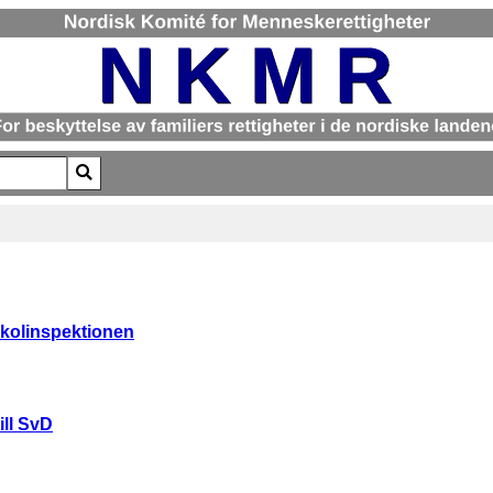
racters for results.
skolinspektionen
ill SvD