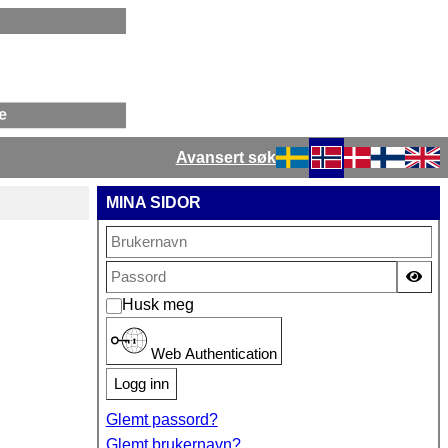
Avansert søk
Velg ditt språk
MINA SIDOR
Vis
Husk meg
Web Authentication
Logg inn
Glemt passord?
Glemt brukernavn?