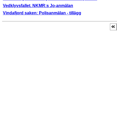
Vedklyvsfallet. NKMR:s Jo-anmälan
Vindafjord saken: Polisanmälan - tillägg
Side 3 av 3