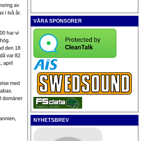
nsring av
 i två år.
VÅRA SPONSORER
0 har vi
 hög.
tad den 18
 då var 82
 april
relse med
tabas.
80 domäner
annien,
NYHETSBREV