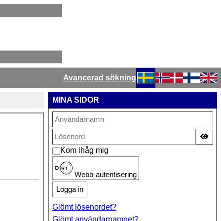
Avancerad sökning
Välj ditt språk
MINA SIDOR
Vis
Kom ihåg mig
Webb-autentisering
Logga in
Glömt lösenordet?
Glömt användarnamnet?