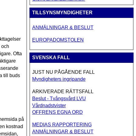
TILLSYNSMYNDIGHETER
ANMÄLNINGAR & BESLUT
kttagelser
EUROPADOMSTOLEN
n och
igare. Ofta
SVENSKA FALL
äktigare
asserande
JUST NU PÅGÅENDE FALL
 till buds
Myndigheters ingripande
ARKIVERADE RÄTTSFALL
Beslut - Tvångsvård LVU
Vårdnadstvister
OFFRENS EGNA ORD
 hemsida på
MEDIAS RAPPORTERING
en kostnad
ANMÄLNINGAR & BESLUT
hemsidan,