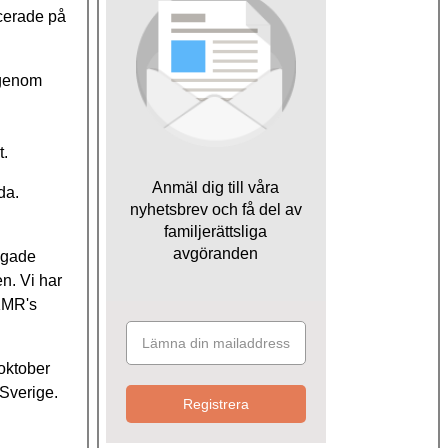
icerade på
 genom
t.
Anmäl dig till våra
da.
nyhetsbrev och få del av
familjerättsliga
avgöranden
lagade
n. Vi har
NKMR's
oktober
 Sverige.
Registrera