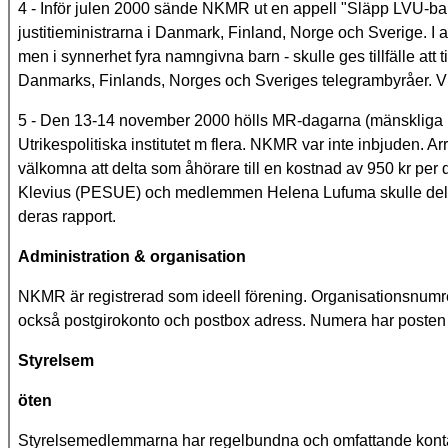
4 - Inför julen 2000 sände NKMR ut en appell "Släpp LVU-barne
justitieministrarna i Danmark, Finland, Norge och Sverige. I
men i synnerhet fyra namngivna barn - skulle ges tillfälle att 
Danmarks, Finlands, Norges och Sveriges telegrambyråer. Vi 
5 - Den 13-14 november 2000 hölls MR-dagarna (mänskliga r
Utrikespolitiska institutet m flera. NKMR var inte inbjuden. 
välkomna att delta som åhörare till en kostnad av 950 kr per
Klevius (PESUE) och medlemmen Helena Lufuma skulle delt
deras rapport.
Administration & organisation
NKMR är registrerad som ideell förening. Organisationsnum
också postgirokonto och postbox adress. Numera har posten 
Styrelsem
öten
Styrelsemedlemmarna har regelbundna och omfattande kontakt