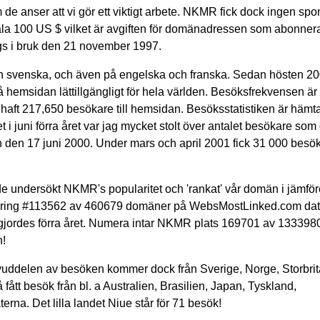
 de anser att vi gör ett viktigt arbete. NKMR fick dock ingen spo
a 100 US $ vilket är avgiften för domänadressen som abonneras
togs i bruk den 21 november 1997.
 svenska, och även på engelska och franska. Sedan hösten 200
 hemsidan lättillgängligt för hela världen. Besöksfrekvensen är
 haft 217,650 besökare till hemsidan. Besöksstatistiken är häm
t i juni förra året var jag mycket stolt över antalet besökare som
den 17 juni 2000. Under mars och april 2001 fick 31 000 besök,
undersökt NKMR's popularitet och 'rankat' vår domän i jämfö
cering #113562 av 460679 domäner på WebsMostLinked.com da
n gjordes förra året. Numera intar NKMR plats 169701 av 13339
n!
uddelen av besöken kommer dock från Sverige, Norge, Storbrit
tt besök från bl. a Australien, Brasilien, Japan, Tyskland,
na. Det lilla landet Niue står för 71 besök!