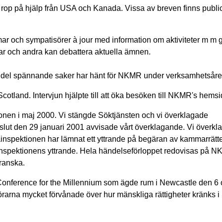
 fått rop på hjälp från USA och Kanada. Vissa av breven finns publ
 och sympatisörer à jour med information om aktiviteter m m
r och andra kan debattera aktuella ämnen.
 del spännande saker har hänt för NKMR under verksamhetsåre
Scotland. Intervjun hjälpte till att öka besöken till NKMR's hemsi
onen i maj 2000. Vi stängde Söktjänsten och vi överklagade
beslut den 29 januari 2001 avvisade vårt överklagande. Vi överk
atainspektionen har lämnat ett yttrande på begäran av kammarrätte
ainspektionens yttrande. Hela händelseförloppet redovisas på 
franska.
, Conference for the Millennium som ägde rum i Newcastle den 6 
rarna mycket förvånade över hur mänskliga rättigheter kränks i
.