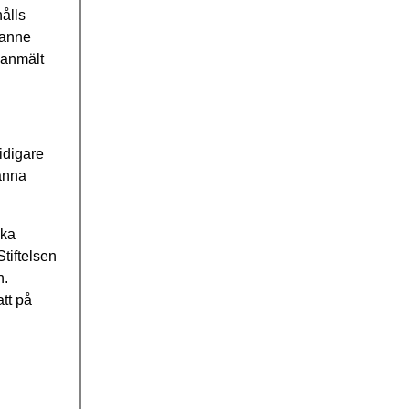
ålls
ianne
 anmält
idigare
männa
ska
tiftelsen
n.
tt på