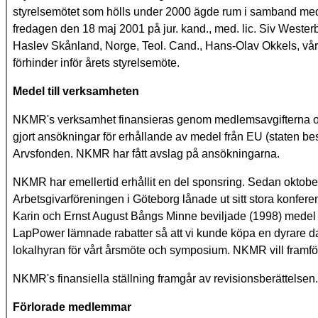
styrelsemötet som hölls under 2000 ägde rum i samband med 
fredagen den 18 maj 2001 på jur. kand., med. lic. Siv Weste
Haslev Skånland, Norge, Teol. Cand., Hans-Olav Okkels, vå
förhinder inför årets styrelsemöte.
Medel till verksamheten
NKMR's verksamhet finansieras genom medlemsavgifterna och
gjort ansökningar för erhållande av medel från EU (staten b
Arvsfonden. NKMR har fått avslag på ansökningarna.
NKMR har emellertid erhållit en del sponsring. Sedan okto
Arbetsgivarföreningen i Göteborg lånade ut sitt stora konfe
Karin och Ernst August Bångs Minne beviljade (1998) medel - 25
LapPower lämnade rabatter så att vi kunde köpa en dyrare dat
lokalhyran för vårt årsmöte och symposium. NKMR vill framför
NKMR's finansiella ställning framgår av revisionsberättelsen.
Förlorade medlemmar