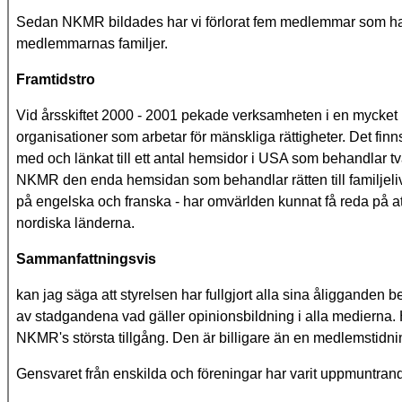
Sedan NKMR bildades har vi förlorat fem medlemmar som har 
medlemmarnas familjer.
Framtidstro
Vid årsskiftet 2000 - 2001 pekade verksamheten i en mycket p
organisationer som arbetar för mänskliga rättigheter. Det finn
med och länkat till ett antal hemsidor i USA som behandlar
NKMR den enda hemsidan som behandlar rätten till familjeli
på engelska och franska - har omvärlden kunnat få reda på att d
nordiska länderna.
Sammanfattningsvis
kan jag säga att styrelsen har fullgjort alla sina åliggande
av stadgandena vad gäller opinionsbildning i alla medierna. He
NKMR's största tillgång. Den är billigare än en medlemstidning
Gensvaret från enskilda och föreningar har varit uppmuntran