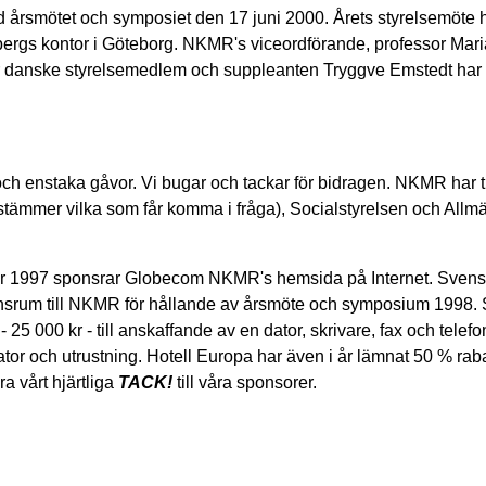
årsmötet och symposiet den 17 juni 2000. Årets styrelsemöte h
rbergs kontor i Göteborg. NKMR's viceordförande, professor Mar
r danske styrelsemedlem och suppleanten Tryggve Emstedt har
 enstaka gåvor. Vi bugar och tackar för bidragen. NKMR har t
estämmer vilka som får komma i fråga), Socialstyrelsen och All
ber 1997 sponsrar Globecom NKMR's hemsida på Internet. Sven
rensrum till NKMR för hållande av årsmöte och symposium 1998. S
 000 kr - till anskaffande av en dator, skrivare, fax och telefo
or och utrustning. Hotell Europa har även i år lämnat 50 % raba
a vårt hjärtliga
TACK!
till våra sponsorer.