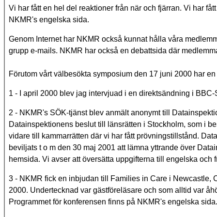
Vi har fått en hel del reaktioner från när och fjärran. Vi har
NKMR's engelska sida.
Genom Internet har NKMR också kunnat hålla våra medlemmar
grupp e-mails. NKMR har också en debattsida där medlemma
Förutom vårt välbesökta symposium den 17 juni 2000 har en
1 - I april 2000 blev jag intervjuad i en direktsändning i BBC-
2 - NKMR's SÖK-tjänst blev anmält anonymt till Datainspekti
Datainspektionens beslut till länsrätten i Stockholm, som i 
vidare till kammarrätten där vi har fått prövningstillstånd. D
beviljats t o m den 30 maj 2001 att lämna yttrande över Dat
hemsida. Vi avser att översätta uppgifterna till engelska och 
3 - NKMR fick en inbjudan till Families in Care i Newcastle
2000. Undertecknad var gästföreläsare och som alltid var åhö
Programmet för konferensen finns på NKMR's engelska sida