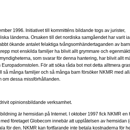
 1996. Initiativet till kommitténs bildande togs av jurister,
ska länderna. Orsaken till det nordiska samgåendet har varit ia
snabbt ökande antalet felaktiga tvångsomhändertaganden av bar
epp mot enskilda familjer ha blivit allt grymmare och egenmäkt
yndigheterna, som svarar för denna hantering, har blivit allt m
n Europadomstolen. För att söka råda bot mot detta alltmera gr
ll så många familjer och så många barn försöker NKMR med alla
m om dessa missförhållanden.
drivit opinionsbildande verksamhet.
bildning är hemsidan på Internet. I oktober 1997 fick NKMR en
ed företaget Globecom innebär att upplåtelsen av hemsidan (
n betala för den. NKMR kan fortfarande inte betala kostnaderna för 