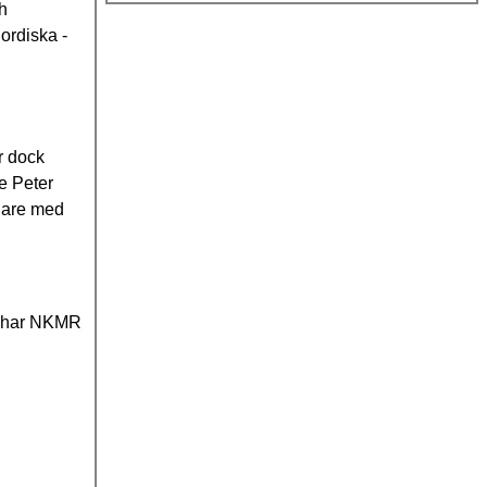
ch
ordiska -
r dock
e Peter
nare med
97 har NKMR