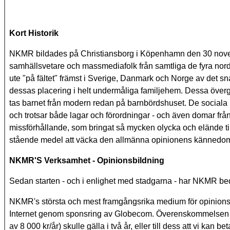
Kort Historik
NKMR bildades på Christiansborg i Köpenhamn den 30 november
samhällsvetare och massmediafolk från samtliga de fyra nordi
ute "på fältet" främst i Sverige, Danmark och Norge av det 
dessas placering i helt undermåliga familjehem. Dessa övergr
tas barnet från modern redan på barnbördshuset. De sociala m
och trotsar både lagar och förordningar - och även domar frå
missförhållande, som bringat så mycken olycka och elände ti
stående medel att väcka den allmänna opinionens kännedo
NKMR'S Verksamhet - Opinionsbildning
Sedan starten - och i enlighet med stadgarna - har NKMR be
NKMR's största och mest framgångsrika medium för opinions
Internet genom sponsring av Globecom. Överenskommelsen m
av 8 000 kr/år) skulle gälla i två år, eller till dess att vi ka