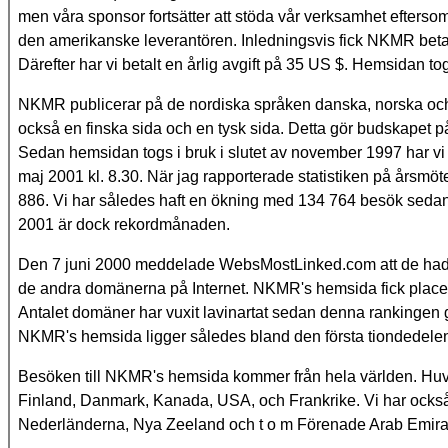
men våra sponsor fortsätter att stöda vår verksamhet eftersom
den amerikanske leverantören. Inledningsvis fick NKMR betal
Därefter har vi betalt en årlig avgift på 35 US $. Hemsidan 
NKMR publicerar på de nordiska språken danska, norska och
också en finska sida och en tysk sida. Detta gör budskapet på
Sedan hemsidan togs i bruk i slutet av november 1997 har vi
maj 2001 kl. 8.30. När jag rapporterade statistiken på årsmöte
886. Vi har således haft en ökning med 134 764 besök sedan 
2001 är dock rekordmånaden.
Den 7 juni 2000 meddelade WebsMostLinked.com att de hade 
de andra domänerna på Internet. NKMR's hemsida fick pla
Antalet domäner har vuxit lavinartat sedan denna rankinge
NKMR's hemsida ligger således bland den första tiondedele
Besöken till NKMR's hemsida kommer från hela världen. Huv
Finland, Danmark, Kanada, USA, och Frankrike. Vi har också få
Nederländerna, Nya Zeeland och t o m Förenade Arab Emirater