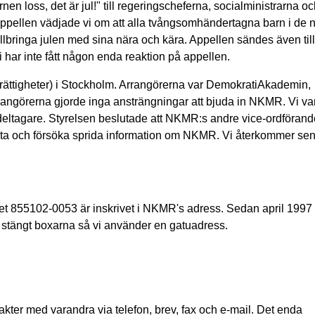
n loss, det är jul!" till regeringscheferna, socialministrarna o
 appellen vädjade vi om att alla tvångsomhändertagna barn i de n
tillbringa julen med sina nära och kära. Appellen sändes även till
har inte fått någon enda reaktion på appellen.
ättigheter) i Stockholm. Arrangörerna var DemokratiAkademin,
Arrangörerna gjorde inga ansträngningar att bjuda in NKMR. Vi va
 deltagare. Styrelsen beslutade att NKMR:s andre vice-ordförand
a och försöka sprida information om NKMR. Vi återkommer se
ret 855102-0053 är inskrivet i NKMR's adress. Sedan april 19
stängt boxarna så vi använder en gatuadress.
er med varandra via telefon, brev, fax och e-mail. Det enda