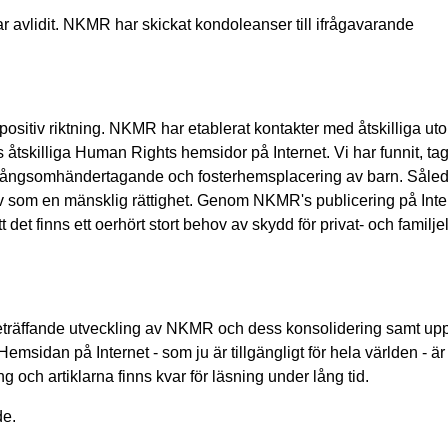
avlidit. NKMR har skickat kondoleanser till ifrågavarande
ositiv riktning. NKMR har etablerat kontakter med åtskilliga u
s åtskilliga Human Rights hemsidor på Internet. Vi har funnit, tag
 tvångsomhändertagande och fosterhemsplacering av barn. Såled
v som en mänsklig rättighet. Genom NKMR's publicering på Inte
et finns ett oerhört stort behov av skydd för privat- och familjel
n beträffande utveckling av NKMR och dess konsolidering samt up
msidan på Internet - som ju är tillgängligt för hela världen - ä
 och artiklarna finns kvar för läsning under lång tid.
de.