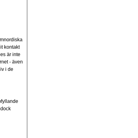
tomnordiska
it kontakt
es är inte
rnet - även
iv i de
pfyllande
r dock