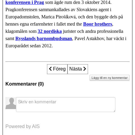
konferensen i Prag
som ägde rum den 3 oktober 2014.
Pragkonferensen sammankallades av Slovakiens agent i
Pirošíková
Europadomstolen, Marica
, och den byggde dels på
hennes egna erfarenheter i fallet med the
Boor brothers
,
klagomålen som
32 nordiska
jurister och andra professionella
samt
Rysslands barnombudsman
, Pavel Astakhov, har väckt i
Europarådet sedan 2012.
Föregående artikel: Tioårsminnet av Fel
Föreg
Nästa artikel: International 
Nästa
Lägg till en ny kommentar
Kommentarer (
0
)
Powered by AIS