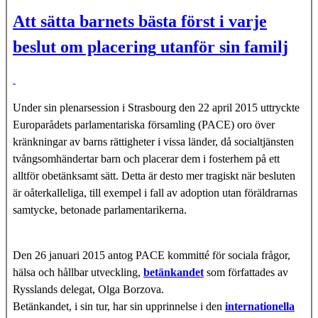
Att sätta barnets bästa först i varje
beslut om placering
utanför sin familj
Under sin plenarsession i Strasbourg den 22 april 2015 uttryckte
Europarådets parlamentariska församling (PACE) oro över
kränkningar av barns rättigheter i vissa länder, då socialtjänsten
tvångsomhändertar barn och placerar dem i fosterhem på ett
alltför obetänksamt sätt. Detta är desto mer tragiskt när besluten
är oåterkalleliga, till exempel i fall av adoption utan föräldrarnas
samtycke, betonade parlamentarikerna.
Den 26 januari 2015 antog PACE kommitté för sociala frågor,
hälsa och hållbar utveckling,
betänkandet
som författades av
Rysslands delegat, Olga Borzova.
Betänkandet, i sin tur, har sin upprinnelse i den
internationella