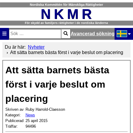
Avancerad sökning
Sök
Type 2 or more characters for results.
Välj ditt
Du är här:
Nyheter
Att sätta barnets bästa först i varje beslut om placering
Att sätta barnets bästa
först i varje beslut om
placering
Skriven av
Ruby Harrold-Claesson
Kategori:
News
Publicerad
25 april 2015
Träffar:
94496