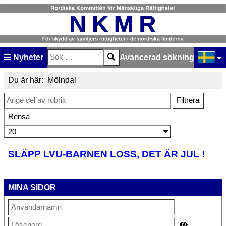
Nyheter
Avancerad sökning
Sök
Type 2 or more characters for results.
Välj ditt
Du är här:
Mölndal
Ange del av rubrik
Filtrera
Rensa
Visa #
SLÄPP LVU-BARNEN LOSS, DET ÄR JUL !
MINA SIDOR
Visa lösen