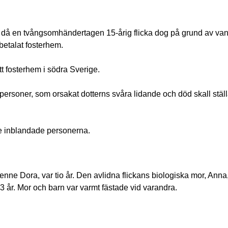
då en tvångsomhändertagen 15-årig flicka dog på grund av vanv
betalat fosterhem.
ett fosterhem i södra Sverige.
e personer, som orsakat dotterns svåra lidande och död skall ställa
de inblandade personerna.
henne Dora, var tio år. Den avlidna flickans biologiska mor, Anna
13 år. Mor och barn var varmt fästade vid varandra.