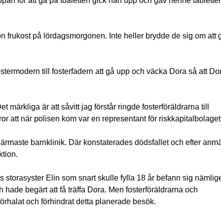
appan för att gå på toaletten gick han upp och gav henne tablett
on frukost på lördagsmorgonen. Inte heller brydde de sig om att
stermodern till fosterfadern att gå upp och väcka Dora så att D
 märkliga är att såvitt jag förstår ringde fosterföräldrarna till
or att när polisen kom var en representant för riskkapitalbolaget
rmaste barnklinik. Där konstaterades dödsfallet och efter anmä
ktion.
torasyster Elin som snart skulle fylla 18 år befann sig nämli
h hade begärt att få träffa Dora. Men fosterföräldrarna och
örhalat och förhindrat detta planerade besök.