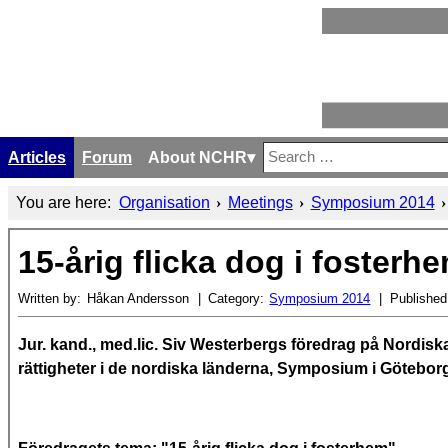
Articles
Forum
About NCHR
Search
Type 2 or more characters 
You are here:
Organisation
Meetings
Symposium 2014
15-årig flicka dog i fosterh
Written by:
Håkan Andersson
Category:
Symposium 2014
Published
Jur. kand., med.lic. Siv Westerbergs föredrag på Nordisk
rättigheter i de nordiska länderna, Symposium i Götebor