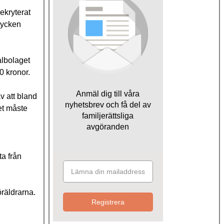
ekryterat
stycken
albolaget
0 kronor.
Anmäl dig till våra
av att bland
nyhetsbrev och få del av
met måste
familjerättsliga
avgöranden
ta från
öräldrarna.
Registrera