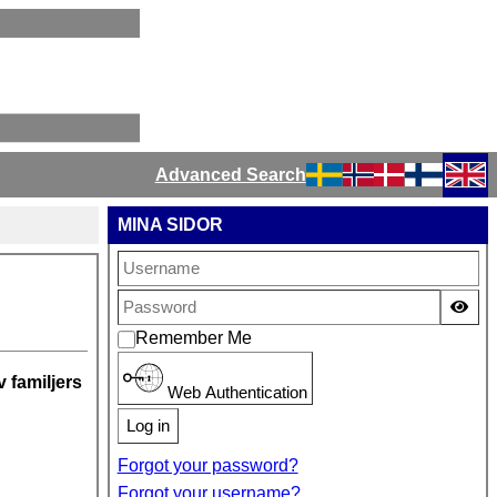
Advanced Search
Select your language
MINA SIDOR
Sho
Remember Me
 familjers
Web Authentication
Log in
Forgot your password?
Forgot your username?