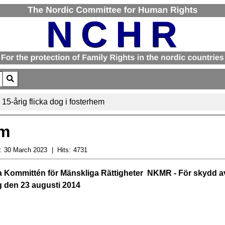
for results.
15-årig flicka dog i fosterhem
em
:
30 March 2023
Hits:
4731
a Kommittén för Mänskliga Rättigheter ­ NKMR - För skydd av
g den 23 augusti 2014