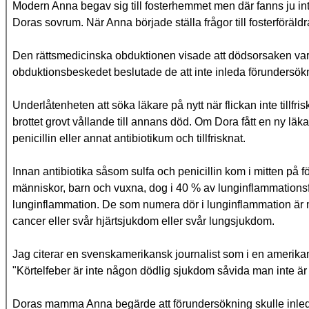
Modern Anna begav sig till fosterhemmet men där fanns ju in
Doras sovrum. När Anna började ställa frågor till fosterföräl
Den rättsmedicinska obduktionen visade att dödsorsaken var b
obduktionsbeskedet beslutade de att inte inleda förundersökn
Underlåtenheten att söka läkare på nytt när flickan inte tillf
brottet grovt vållande till annans död. Om Dora fått en ny l
penicillin eller annat antibiotikum och tillfrisknat.
Innan antibiotika såsom sulfa och penicillin kom i mitten på f
människor, barn och vuxna, dog i 40 % av lunginflammationsfall
lunginflammation. De som numera dör i lunginflammation är
cancer eller svår hjärtsjukdom eller svår lungsjukdom.
Jag citerar en svenskamerikansk journalist som i en amerika
"Körtelfeber är inte någon dödlig sjukdom såvida man inte är 
Doras mamma Anna begärde att förundersökning skulle inledas