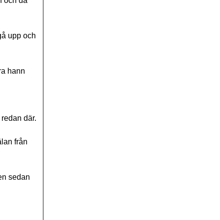
en och då
 gå upp och
ora hann
 redan där.
lan från
gen sedan