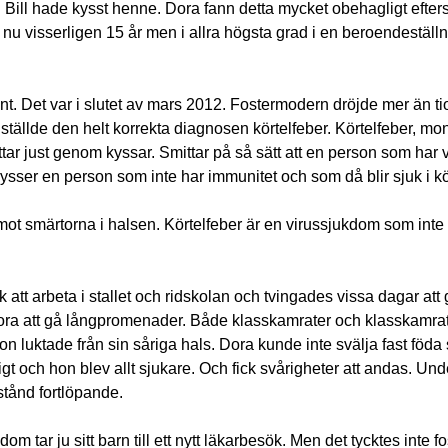
 Bill hade kysst henne. Dora fann detta mycket obehagligt efter
 nu visserligen 15 år men i allra högsta grad i en beroendeställni
nt. Det var i slutet av mars 2012. Fostermodern dröjde mer än ti
ställde den helt korrekta diagnosen körtelfeber. Körtelfeber, m
ar just genom kyssar. Smittar på så sätt att en person som har v
sser en person som inte har immunitet och som då blir sjuk i kö
 mot smärtorna i halsen. Körtelfeber är en virussjukdom som inte
 att arbeta i stallet och ridskolan och tvingades vissa dagar att gå
Dora att gå långpromenader. Både klasskamrater och klasskamra
hon luktade från sin såriga hals. Dora kunde inte svälja fast föda
igt och hon blev allt sjukare. Och fick svårigheter att andas. Und
stånd fortlöpande.
kdom tar ju sitt barn till ett nytt läkarbesök. Men det tycktes inte