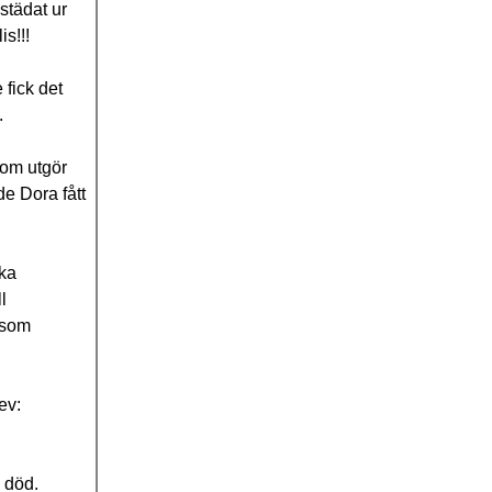
städat ur
s!!!
fick det
.
som utgör
de Dora fått
ska
l
åsom
ev:
 död.