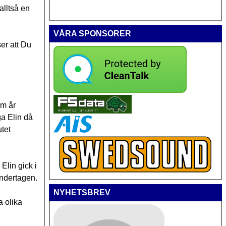
lltså en
VÅRA SPONSORER
er att Du
em år
ga Elin då
tet
lin gick i
ändertagen.
NYHETSBREV
a olika