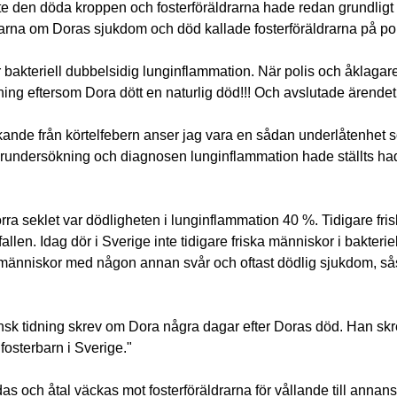
te den döda kroppen och fosterföräldrarna hade redan grundligt 
drarna om Doras sjukdom och död kallade fosterföräldrarna på poli
akteriell dubbelsidig lunginflammation. När polis och åklagare 
ing eftersom Dora dött en naturlig död!!! Och avslutade ärendet
riskande från körtelfebern anser jag vara en sådan underlåtenhet 
äkarundersökning och diagnosen lunginflammation hade ställts ha
örra seklet var dödligheten i lunginflammation 40 %. Tidigare fri
en. Idag dör i Sverige inte tidigare friska människor i bakteriel
 människor med någon annan svår och oftast dödlig sjukdom, s
nsk tidning skrev om Dora några dagar efter Doras död. Han skr
fosterbarn i Sverige."
 och åtal väckas mot fosterföräldrarna för vållande till annans