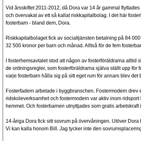
Vid årsskiftet 2011-2012, då Dora var 14 år gammal flyttades h
och övervakat av ett så kallat riskkapitalbolag. I det här fos
fosterbarn - bland dem, Dora.
Riskkapitalbolaget fick av socialtjänsten betalning på 84 00
32 500 kronor per barn och månad. Alltså för de fem fosterba
I fosterhemsavtalet stod att någon av fosterföräldrarna alltid sk
de ordningsregler, som fosterföräldrarna själva ställt upp för
varje fosterbarn hålla sig på sitt eget rum för annars blev det
Fosterfadern arbetade i byggbranschen. Fostermodern drev 
ridskoleverksamhet och fostermodern var aktiv inom ridsport 
hemmet. Och fosterbarnen utnyttjades som gratis arbetskraft i 
14-åriga Dora fick sitt sovrum på övervåningen. Utöver Dora b
Vi kan kalla honom Bill. Jag tycker inte den sovrumsplacerin