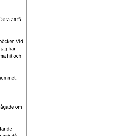
ora att få
böcker. Vid
"jag har
ma hit och
rhemmet.
 frågade om
llande