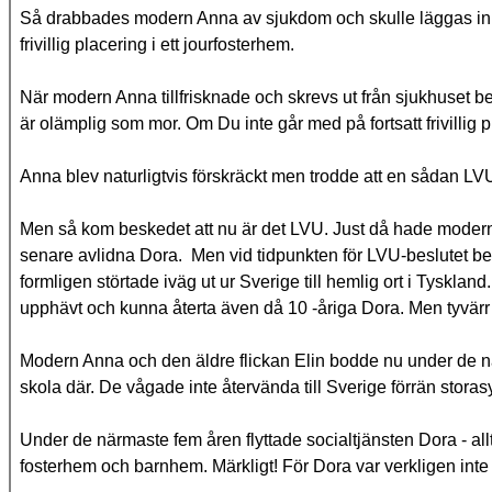
Så drabbades modern Anna av sjukdom och skulle läggas in p
frivillig placering i ett jourfosterhem.
När modern Anna tillfrisknade och skrevs ut från sjukhuset be
är olämplig som mor. Om Du inte går med på fortsatt frivilli
Anna blev naturligtvis förskräckt men trodde att en sådan LVU 
Men så kom beskedet att nu är det LVU. Just då hade modern An
senare avlidna Dora. Men vid tidpunkten för LVU-beslutet be
formligen störtade iväg ut ur Sverige till hemlig ort i Tyskl
upphävt och kunna återta även då 10 -åriga Dora. Men tyvärr 
Modern Anna och den äldre flickan Elin bodde nu under de n
skola där. De vågade inte återvända till Sverige förrän stor
Under de närmaste fem åren flyttade socialtjänsten Dora - all
fosterhem och barnhem. Märkligt! För Dora var verkligen inte 