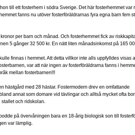
on till ett fosterhem i södra Sverige. Det här fosterhemmet var r
terhemmet fanns nu utöver fosterföräldrarnas fyra egna barn fem 
0 kronor per barn och månad. Och fosterhemmet fick av riskkapit
rnen 5 gånger 32 500 kr. En nätt liten månadsinkomst på 165 00
ulle finnas i hemmet. Att detta villkor inte alls uppfylldes visas 
 fosterbarnen, var att när ingen av fosterföräldrarna fanns i hem
 bråk mellan fosterbarnen!!!
en hästgård med 28 hästar. Fostermodern drev en omfattande
bland annat som domare vid tävlingar och alltså mycket ofta bor
stallet och ridskolan.
odde på övervåningen bara en 18-årig biologisk son till fosterf
gen var lämplig.