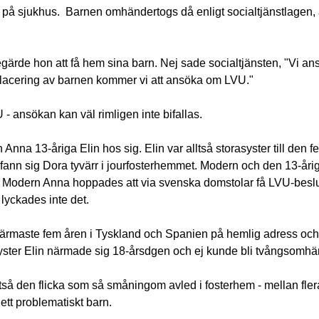
å sjukhus. Barnen omhändertogs då enligt socialtjänstlagen, a
gärde hon att få hem sina barn. Nej sade socialtjänsten, "Vi ans
g placering av barnen kommer vi att ansöka om LVU."
- ansökan kan väl rimligen inte bifallas.
na 13-åriga Elin hos sig. Elin var alltså storasyster till den f
fann sig Dora tyvärr i jourfosterhemmet. Modern och den 13-åri
and. Modern Anna hoppades att via svenska domstolar få LVU-beslu
lyckades inte det.
ärmaste fem åren i Tyskland och Spanien på hemlig adress och E
asyster Elin närmade sig 18-årsdgen och ej kunde bli tvångsomh
tså den flicka som så småningom avled i fosterhem - mellan fler
ett problematiskt barn.