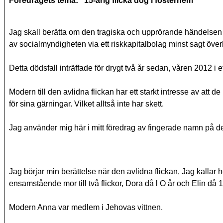
Föredragets tema: "15-årig flicka dog i fosterhem"
Jag skall berätta om den tragiska och upprörande händelsen 
av socialmyndigheten via ett riskkapitalbolag minst sagt över
Detta dödsfall inträffade för drygt två år sedan, våren 2012 i 
Modern till den avlidna flickan har ett starkt intresse av att d
för sina gärningar. Vilket alltså inte har skett.
Jag använder mig här i mitt föredrag av fingerade namn på 
Jag börjar min berättelse när den avlidna flickan, Jag kallar 
ensamstående mor till två flickor, Dora då l O år och Elin då 
Modern Anna var medlem i Jehovas vittnen.