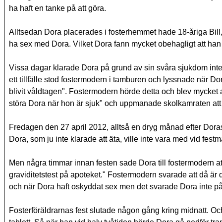
ha haft en tanke på att göra.
Alltsedan Dora placerades i fosterhemmet hade 18-åriga Bill,
ha sex med Dora. Vilket Dora fann mycket obehagligt att han
Vissa dagar klarade Dora på grund av sin svåra sjukdom inte 
ett tillfälle stod fostermodern i tamburen och lyssnade när Do
blivit våldtagen". Fostermodern hörde detta och blev mycket 
störa Dora när hon är sjuk" och uppmanade skolkamraten att 
Fredagen den 27 april 2012, alltså en dryg månad efter Doras
Dora, som ju inte klarade att äta, ville inte vara med vid festm
Men några timmar innan festen sade Dora till fostermodern att 
graviditetstest på apoteket." Fostermodern svarade att då är d
och när Dora haft oskyddat sex men det svarade Dora inte på
Fosterföräldrarnas fest slutade någon gång kring midnatt. O