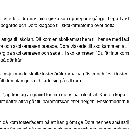
 fosterföräldrarnas biologiska son upprepade gånger begärt av D
 begärde och Dora klagade till skolkamraterna över detta.
att gå till skolan. Då kom en skolkamrat hem till henne med läx
ra och skolkamraten pratade. Dora viskade till skolkamraten att 
arg på skolkamraten och sade till skolkamraten "Du får inte kom
gå därifrån.
 insjuknande skulle fosterföräldrarna ha gäster och fest i foste
åltiden utan gick och lade sig på sitt rum.
"jag tror jag är gravid för min mens har uteblivit. Kan du köpa
et bättre att vi går till barnmorskan efter helgen. Fostermodern
.
ch då kom fosterfadern på att han glömt ge Dora hennes smärtsti