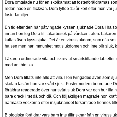
Dora omtalade nu för en skolkamrat att fosterföräldrarnas son
redan hade en flickvän. Dora fyllde 15 år kort efter men var ju
fosterfamiljen.
En tid efter den här påtvingade kyssen sjuknade Dora i halso
innan hon tog Dora till läkarbesök på vårdcentralen. Läkaren 
kallas även kyss-sjuka. Det är en virussjukdom, som ofta smitt
halsen men har immunitet mot sjukdomen och inte blir sjuk, ky
Läkaren ordinerade vila och skrev ut smärtstillande tabletter
med antibiotika.
Men Dora tilläts inte alls att vila. Hon tvingades även som sjuk
skolan fastän hon var svårt sjuk. Fostermodern beordrade 
föräldrar reagerade över hur svårt sjuk Dora var och hur illa 
bara drack litet då och då. Och följaktligen magrade hon kraft
närmaste veckorna efter insjuknandet försämrade hennes till
Biologiska föräldrar vars barn inte tillfrisknar från en virussju