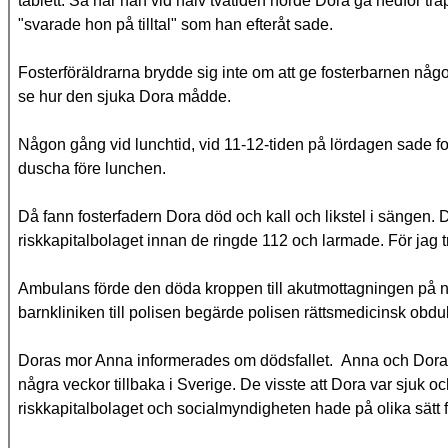
tablett. Så när han vid halv tvåtiden hörde Dora gå nedför tr
"svarade hon på tilltal" som han efteråt sade.
Fosterföräldrarna brydde sig inte om att ge fosterbarnen någ
se hur den sjuka Dora mådde.
Någon gång vid lunchtid, vid 11-12-tiden på lördagen sade fo
duscha före lunchen.
Då fann fosterfadern Dora död och kall och likstel i sängen. Det
riskkapitalbolaget innan de ringde 112 och larmade. För jag tr
Ambulans förde den döda kroppen till akutmottagningen på nä
barnkliniken till polisen begärde polisen rättsmedicinsk obdu
Doras mor Anna informerades om dödsfallet. Anna och Doras s
några veckor tillbaka i Sverige. De visste att Dora var sjuk oc
riskkapitalbolaget och socialmyndigheten hade på olika sätt f