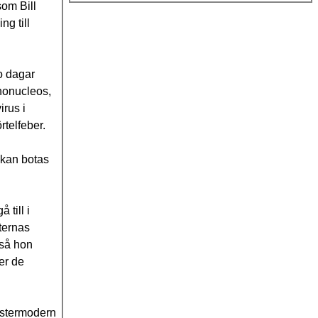
som Bill
ng till
o dagar
ononucleos,
irus i
rtelfeber.
 kan botas
 till i
ternas
 så hon
er de
 fostermodern