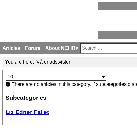
Articles
Forum
About NCHR
Search
Type 2 or more characters 
You are here:
Vårdnadstvister
Display #
Info
There are no articles in this category. If subcategories dis
Subcategories
Liz Edner Fallet