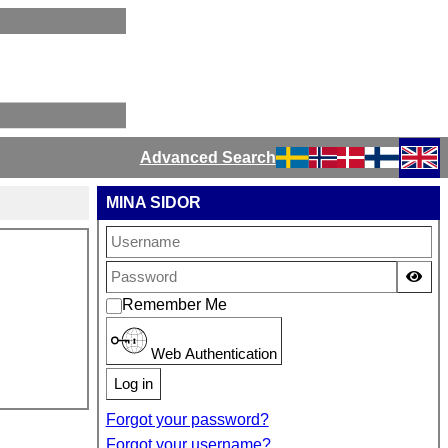
Advanced Search
Select your language
MINA SIDOR
Sho
Remember Me
Web Authentication
Log in
Forgot your password?
Forgot your username?