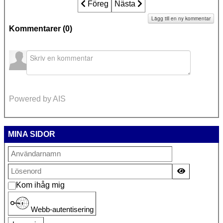
Föregående artikel: Budgetunderskott 
Föreg
Nästa artikel: En advokats erf
Nästa
Lägg till en ny kommentar
Kommentarer (
0
)
Powered by AIS
MINA SIDOR
Visa lösen
Kom ihåg mig
Webb-autentisering