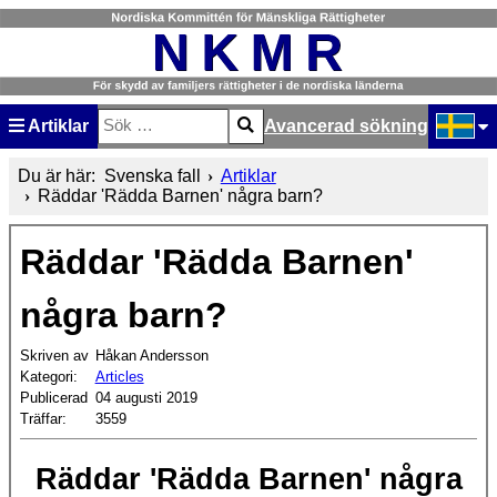
Artiklar
Avancerad sökning
Sök
Type 2 or more characters for results.
Välj ditt
Du är här:
Svenska fall
Artiklar
Räddar 'Rädda Barnen' några barn?
Räddar 'Rädda Barnen'
några barn?
Skriven av
Håkan Andersson
Kategori:
Articles
Publicerad
04 augusti 2019
Träffar:
3559
Räddar 'Rädda Barnen' några