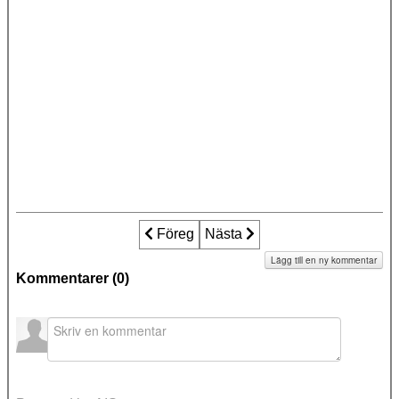
Föregående artikel: Hög tid att avskaffa
Föreg
Nästa artikel: FYRA ARTIK
Nästa
Lägg till en ny kommentar
Kommentarer (
0
)