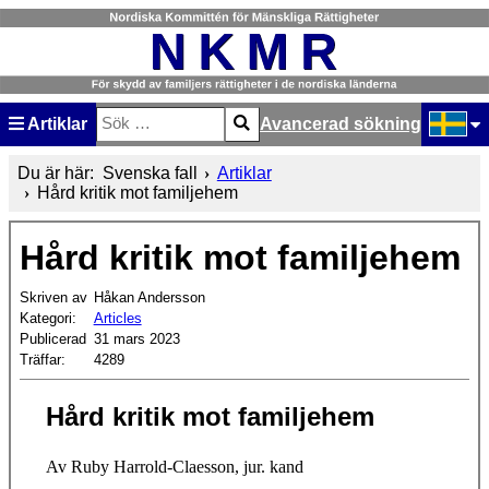
Artiklar
Avancerad sökning
Sök
Type 2 or more characters for results.
Välj ditt
Du är här:
Svenska fall
Artiklar
Hård kritik mot familjehem
Hård kritik mot familjehem
Skriven av
Håkan Andersson
Kategori:
Articles
Publicerad
31 mars 2023
Träffar:
4289
Hård kritik mot familjehem
Av Ruby Harrold
-Claesson, jur. kand