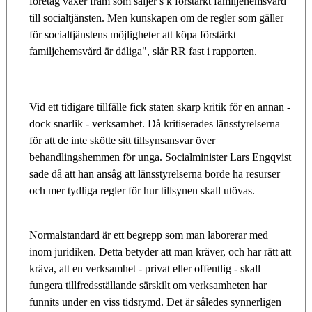
företag växer fram som säljer s k förstärkt familjehemsvård
till socialtjänsten. Men kunskapen om de regler som gäller
för socialtjänstens möjligheter att köpa förstärkt
familjehemsvård är dåliga", slår RR fast i rapporten.
Vid ett tidigare tillfälle fick staten skarp kritik för en annan -
dock snarlik - verksamhet. Då kritiserades länsstyrelserna
för att de inte skötte sitt tillsynsansvar över
behandlingshemmen för unga. Socialminister Lars Engqvist
sade då att han ansåg att länsstyrelserna borde ha resurser
och mer tydliga regler för hur tillsynen skall utövas.
Normalstandard är ett begrepp som man laborerar med
inom juridiken. Detta betyder att man kräver, och har rätt att
kräva, att en verksamhet - privat eller offentlig - skall
fungera tillfredsställande särskilt om verksamheten har
funnits under en viss tidsrymd. Det är således synnerligen