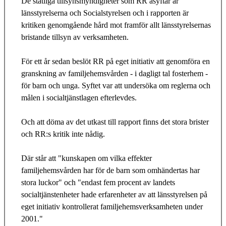
De statliga tillsynsmyndigheter som RR åsyftar är
länsstyrelserna och Socialstyrelsen och i rapporten är
kritiken genomgående hård mot framför allt länsstyrelsernas
bristande tillsyn av verksamheten.
För ett år sedan beslöt RR på eget initiativ att genomföra en
granskning av familjehemsvården - i dagligt tal fosterhem -
för barn och unga. Syftet var att undersöka om reglerna och
målen i socialtjänstlagen efterlevdes.
Och att döma av det utkast till rapport finns det stora brister
och RR:s kritik inte nådig.
Där står att "kunskapen om vilka effekter
familjehemsvården har för de barn som omhändertas har
stora luckor" och "endast fem procent av landets
socialtjänstenheter hade erfarenheter av att länsstyrelsen på
eget initiativ kontrollerat familjehemsverksamheten under
2001."