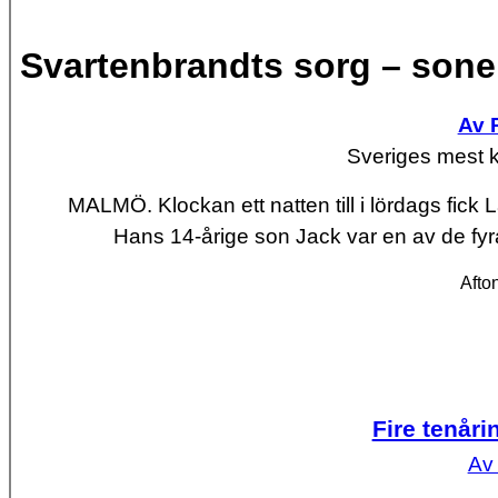
Svartenbrandts sorg – sone
Av 
Sveriges mest k
MALMÖ
. Klockan ett natten till i lördags fick
Hans 14-årige son Jack var en av de fyra
Afto
Fire tenåri
Av