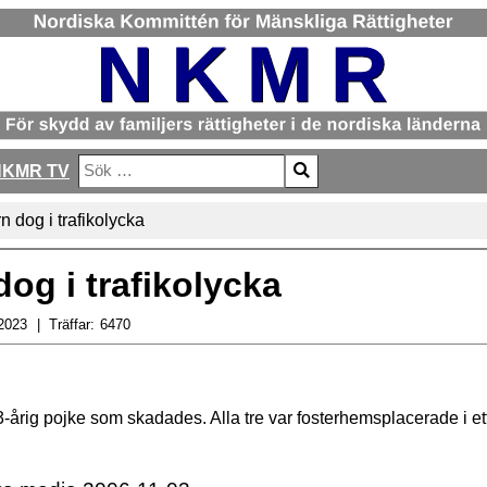
NKMR TV
Sök
Type 2 or more characters for results.
 dog i trafikolycka
og i trafikolycka
2023
Träffar:
6470
årig pojke som skadades. Alla tre var fosterhemsplacerade i et