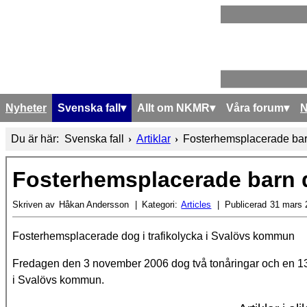
Nyheter
Svenska fall
Allt om NKMR
Våra forum
Du är här:
Svenska fall
Artiklar
Fosterhemsplacerade barn
Fosterhemsplacerade barn d
Skriven av
Håkan Andersson
Kategori:
Articles
Publicerad
31 mars 
Fosterhemsplacerade dog i trafikolycka i Svalövs kommun
Fredagen den 3 november 2006 dog två tonåringar och en 13-
i Svalövs kommun.