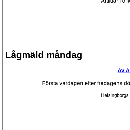
Artiklar i o
Lågmäld måndag
Av A
Första vardagen efter fredagens dö
Helsingborgs 