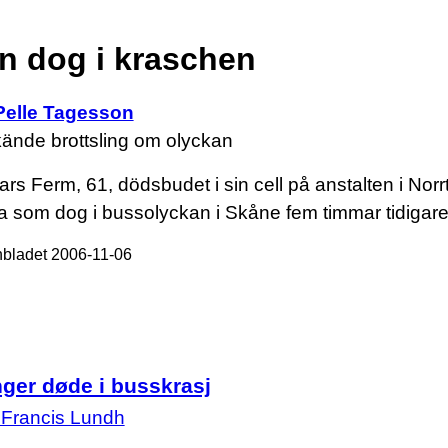
n dog i kraschen
Pelle Tagesson
ände brottsling om olyckan
 Lars Ferm, 61, dödsbudet i sin cell på anstalten i Norrt
 som dog i bussolyckan i Skåne fem timmar tidigare
nbladet 2006-11-06
nger døde i busskrasj
 Francis Lundh