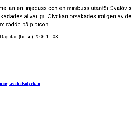
mellan en linjebuss och en minibuss utanför Svalöv s
skadades allvarligt. Olyckan orsakades troligen av d
m rådde på platsen.
Dagblad (hd.se) 2006-11-03
dning av dödsolyckan