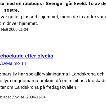
te med en rutebuss i Sverige i går kveld. To av d
søstre.
 var gutter plassert i hjemmet, mens de to andre var 
om driver hjemmet.
 Nett
2006-11-04
l chockade efter olycka
vD/Malmö TT
ars liv har socialförvaltningarna i Landskrona och
. De fyra ungdomarna omkom då en minibuss krocka
öster om Landskrona på fredagskvällen.
ladet (Svd.se) 2006-11-04