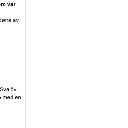
em var
døtre av
 Svalöv
de med en