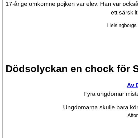
17-årige omkomne pojken var elev. Han var ocks
ett särski
Helsingborgs 
Dödsolyckan en chock för 
Av 
Fyra ungdomar miste l
Ungdomarna skulle bara köra
Afto