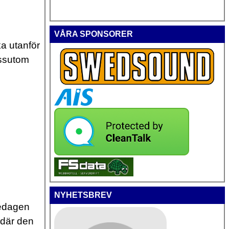
VÅRA SPONSORER
ka utanför
essutom
NYHETSBREV
redagen
 där den