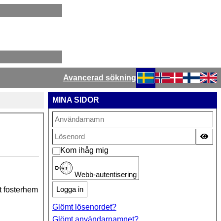
Avancerad sökning
Välj ditt språk
MINA SIDOR
Vis
Kom ihåg mig
Webb-autentisering
Logga in
t fosterhem
Glömt lösenordet?
Glömt användarnamnet?