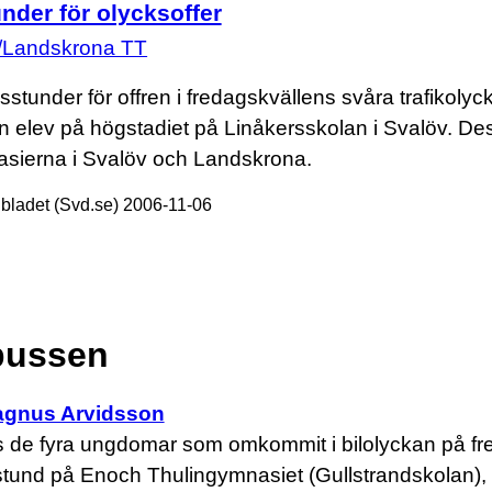
nder för olycksoffer
/Landskrona TT
stunder för offren i fredagskvällens svåra trafikolyc
 elev på högstadiet på Linåkersskolan i Svalöv. D
sierna i Svalöv och Landskrona.
ladet (Svd.se) 2006-11-06
bussen
agnus Arvidsson
e fyra ungdomar som omkommit i bilolyckan på f
stund på Enoch Thulingymnasiet (Gullstrandskolan),