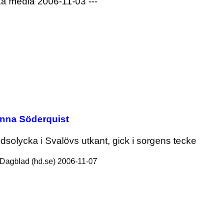
lika media 2006-11-03 ---
nna Söderquist
dsolycka i Svalövs utkant, gick i sorgens tecke
Dagblad (hd.se) 2006-11-07