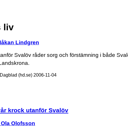
 liv
Håkan Lindgren
 utanför Svalöv råder sorg och förstämning i både Sva
Landskrona.
Dagblad (hd.se) 2006-11-04
vår krock utanför Svalöv
 Ola Olofsson