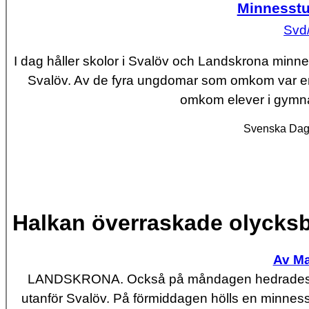
Minnesstu
Svd
I dag håller skolor i Svalöv och Landskrona minnes
Svalöv. Av de fyra ungdomar som omkom var en
omkom elever i gymna
Svenska Dagb
Halkan överraskade olycks
Av M
LANDSKRONA.
Också på måndagen hedrades d
utanför Svalöv. På förmiddagen hölls en minnes