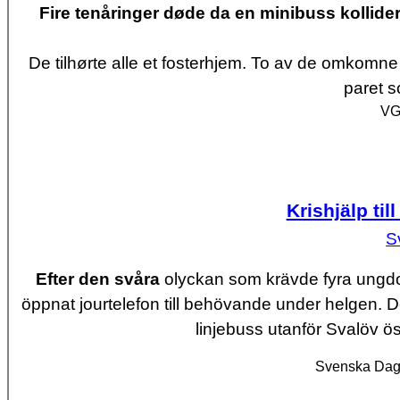
Fire tenåringer døde da en minibuss kollider
De tilhørte alle et fosterhjem. To av de omkomne
paret s
VG
Krishjälp til
S
Efter den svåra
olyckan som krävde fyra ungdom
öppnat jourtelefon till behövande under helgen
linjebuss utanför Svalöv 
Svenska Dagb