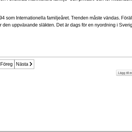
 1994 som Internationella familjeåret. Trenden måste vändas. Förä
ör den uppväxande släkten. Det är dags för en nyordning i Sveri
öregående artikel: Familjens och de anhörigas roll större i Euro
Föreg
Nästa artikel: Familjen är djupt märkt av det som hänt
Nästa
Lägg till