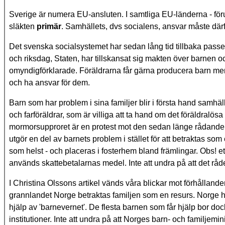
Sverige är numera EU-ansluten. I samtliga EU-länderna - för
släkten
primär
. Samhällets, dvs socialens, ansvar måste där
Det svenska socialsystemet har sedan lång tid tillbaka passera
och riksdag, Staten, har tillskansat sig makten över barnen o
omyndigförklarade. Föräldrarna får gärna producera barn me
och ha ansvar för dem.
Barn som har problem i sina familjer blir i första hand samhä
och farföräldrar, som är villiga att ta hand om det föräldralös
mormorsupproret är en protest mot den sedan länge rådande ås
utgör en del av barnets problem i stället för att betraktas so
som helst - och placeras i fosterhem bland främlingar. Obs! ett
används skattebetalarnas medel. Inte att undra på att det råd
I Christina Olssons artikel vänds våra blickar mot förhålland
grannlandet Norge betraktas familjen som en resurs. Norge ha
hjälp av 'barnevernet'. De flesta barnen som får hjälp bor d
institutioner. Inte att undra på att Norges barn- och familjemi