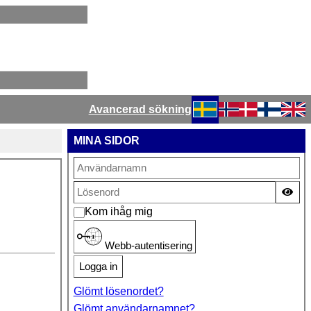
Avancerad sökning
Välj ditt språk
MINA SIDOR
Vis
Kom ihåg mig
Webb-autentisering
Logga in
Glömt lösenordet?
Glömt användarnamnet?