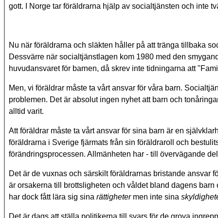
gott. I Norge tar föräldrarna hjälp av socialtjänsten och inte t
Nu när föräldrarna och släkten håller på att tränga tillbaka so
Dessvärre när socialtjänstlagen kom 1980 med den smygande so
huvudansvaret för barnen, då skrev inte tidningarna att "Famil
Men, vi föräldrar måste ta vårt ansvar för våra barn. Socialtjä
problemen. Det är absolut ingen nyhet att barn och tonåringar 
alltid varit.
Att föräldrar måste ta vårt ansvar för sina barn är en självklar
föräldrarna i Sverige fjärmats från sin föräldraroll och bestul
förändringsprocessen. Allmänheten har - till övervägande del 
Det är de vuxnas och särskilt föräldrarnas bristande ansvar 
är orsakerna till brottsligheten och våldet bland dagens barn o
har dock fått lära sig sina
rättigheter
men inte sina
skyldighet
Det är dags att ställa politikerna till svars för de grova ingr