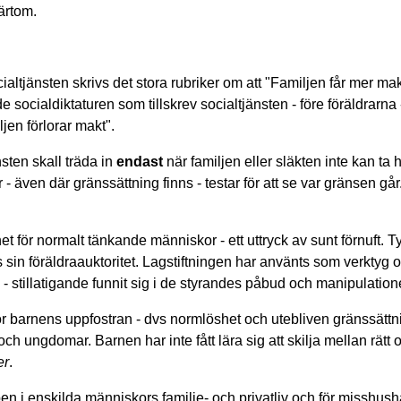
värtom.
cialtjänsten skrivs det stora rubriker om att "Familjen får mer mak
cialdiktaturen som tillskrev socialtjänsten - före föräldrarna 
jen förlorar makt".
nsten skall träda in
endast
när familjen eller släkten inte kan ta
- även där gränssättning finns - testar för att se var gränsen går
het för normalt tänkande människor - ett uttryck av sunt förnuft. T
its sin föräldraauktoritet. Lagstiftningen har använts som verktyg 
- stillatigande funnit sig i de styrandes påbud och manipulation
för barnens uppfostran - dvs normlöshet och utebliven gränssättn
ch ungdomar. Barnen har inte fått lära sig att skilja mellan rätt 
er
.
eppen i enskilda människors familje- och privatliv och för misshus