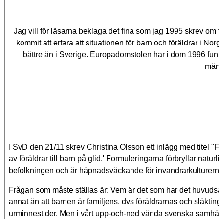
Jag vill
för läsarna beklaga det fina som jag 1995 skrev om
kommit att erfara att situationen för barn och föräldrar i N
bättre än i Sverige. Europadomstolen har i dom 1996 fun
mäns
I SvD den 21/11 skrev Christina Olsson ett inlägg med titel "Fa
av föräldrar till barn på glid.' Formuleringarna förbryllar na
befolkningen och är häpnadsväckande för invandrarkulturerna
Frågan som måste ställas är: Vem är det som har det huvudsa
annat än att barnen är familjens, dvs föräldrarnas och släktin
urminnestider. Men i vårt upp-och-ned vända svenska samhälle ä