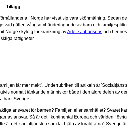
Tillägg:
 förhållandena i Norge har visat sig vara skönmålning. Sedan de
orge vad gäller tvångsomhändertagande av barn och familjesplittri
nit Norge skyldig för kränkning av
Adele Johansens
och hennes 
kliga rättigheter.
miljen får mer makt". Underrubriken till artikeln är 'Socialtjänste
turligtvis normalt tänkande människor både i den äldre delen av d
 här i Sverige.
kliga ansvaret för barnen? Familjen eller samhället? Svaret kan
garnas ansvar. Så är det i kontinental Europa och världen i övri
r det 'socialtjänsten som tar hjälp av föräldrarna'. Sverige är 