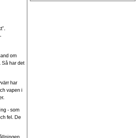
t".
-
 hand om
. Så har det
yvärr har
och vapen i
er.
ing - som
och fel. De
hållningen