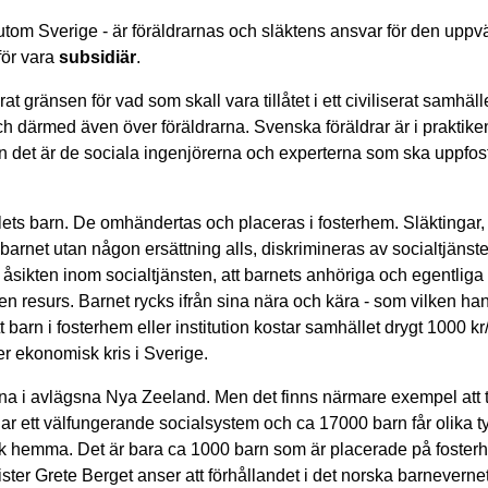
utom Sverige - är föräldrarnas och släktens ansvar för den upp
för vara
subsidiär
.
t gränsen för vad som skall vara tillåtet i ett civiliserat samhäl
ch därmed även över föräldrarna. Svenska föräldrar är i praktike
n det är de sociala ingenjörerna och experterna som ska uppfos
llets barn. De omhändertas och placeras i fosterhem. Släktingar, 
a barnet utan någon ersättning alls, diskrimineras av socialtjänst
ikten inom socialtjänsten, att barnets anhöriga och egentliga 
m en resurs. Barnet rycks ifrån sina nära och kära - som vilken h
 barn i fosterhem eller institution kostar samhället drygt 1000 k
er ekonomisk kris i Sverige.
ena i avlägsna Nya Zeeland. Men det finns närmare exempel att ti
r ett välfungerande socialsystem och ca 17000 barn får olika t
ock hemma. Det är bara ca 1000 barn som är placerade på fosterh
nister Grete Berget anser att förhållandet i det norska barneverne