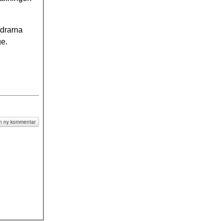
ldrarna
ge.
pa
 en ny kommentar