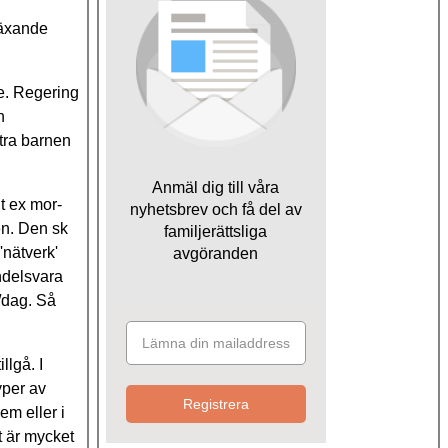
växande
le. Regering
n
tra barnen
Anmäl dig till våra
t ex mor-
nyhetsbrev och få del av
en. Den sk
familjerättsliga
'nätverk'
avgöranden
andelsvara
r/dag. Så
llgå. I
yper av
Registrera
em eller i
t är mycket