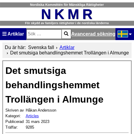
Artiklar
Avancerad sökning
Sök
Type 2 or more characters for results.
Välj ditt
Du är här:
Svenska fall
Artiklar
Det smutsiga behandlingshemmet Trollängen i Almunge
Det smutsiga
behandlingshemmet
Trollängen i Almunge
Skriven av
Håkan Andersson
Kategori:
Articles
Publicerad
31 mars 2023
Träffar:
9285