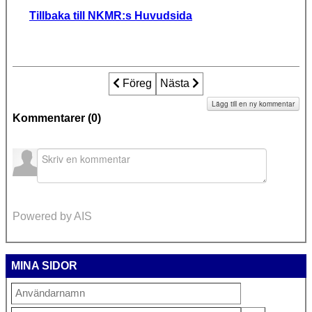
Tillbaka till NKMR:s Huvudsida
Föregående artikel: Det stinkande fost
Föreg
Nästa artikel: Det känns som om 
Nästa
Lägg till en ny kommentar
Kommentarer (
0
)
Powered by AIS
MINA SIDOR