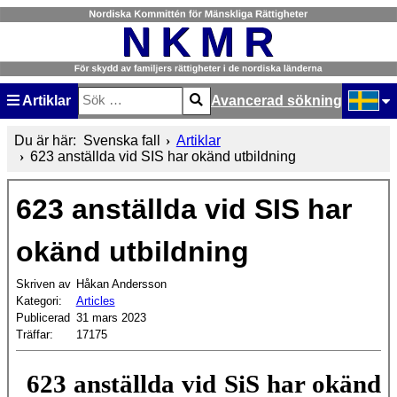
Artiklar
Avancerad sökning
Sök
Type 2 or more characters for results.
Välj ditt
Du är här:
Svenska fall
Artiklar
623 anställda vid SIS har okänd utbildning
623 anställda vid SIS har
okänd utbildning
Skriven av
Håkan Andersson
Kategori:
Articles
Publicerad
31 mars 2023
Träffar:
17175
623 anställda vid SiS har okänd