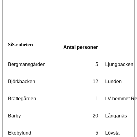
SiS-enheter:
Antal personer
Bergmansgården
5
Ljungbacken
Björkbacken
12
Lunden
Brättegården
1
LV-hemmet R
Bärby
20
Långanäs
Ekebylund
5
Lövsta