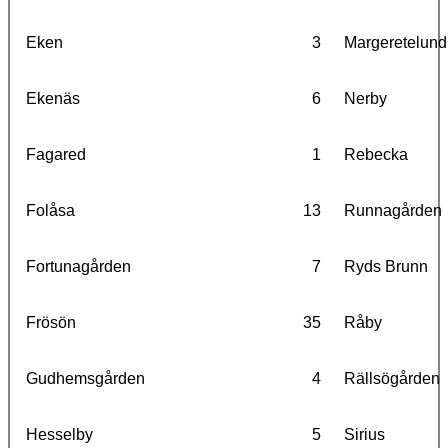
Eken
3
Margeretelund
Ekenäs
6
Nerby
Fagared
1
Rebecka
Folåsa
13
Runnagården
Fortunagården
7
Ryds Brunn
Frösön
35
Råby
Gudhemsgården
4
Rällsögården
Hesselby
5
Sirius