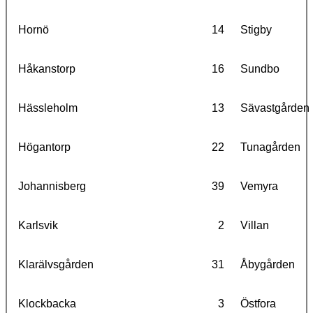
Hornö
14
Stigby
Håkanstorp
16
Sundbo
Hässleholm
13
Sävastgården
Högantorp
22
Tunagården
Johannisberg
39
Vemyra
Karlsvik
2
Villan
Klarälvsgården
31
Åbygården
Klockbacka
3
Östfora