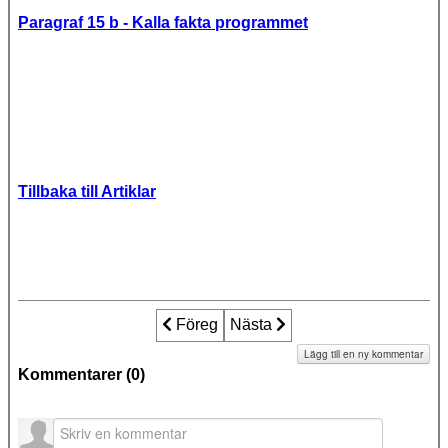
Paragraf 15 b - Kalla fakta programmet
Tillbaka till Artiklar
Föregående artikel: 63 000 steriliserade
Föreg
Nästa artikel: 30 år efter omh
Nästa
Lägg till en ny kommentar
Kommentarer (
0
)