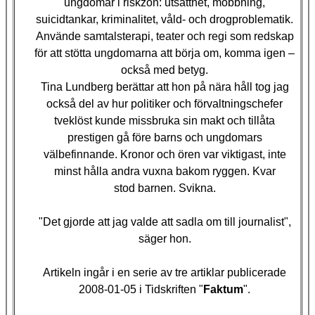
ungdomar i riskzon: utsatthet, mobbning,
suicidtankar, kriminalitet, våld- och drogproblematik.
Använde samtalsterapi, teater och regi som redskap
för att stötta ungdomarna att börja om, komma igen –
också med betyg.
Tina Lundberg
berättar att hon på nära håll tog jag
också del av hur politiker och förvaltningschefer
tveklöst kunde missbruka sin makt och tillåta
prestigen gå före barns och ungdomars
välbefinnande. Kronor och ören var viktigast, inte
minst hålla andra vuxna bakom ryggen. Kvar
stod barnen. Svikna.
"Det gjorde att jag valde att sadla om till journalist",
säger hon.
Artikeln ingår i en serie av tre artiklar publicerade
2008-01-05 i Tidskriften "
Faktum
".