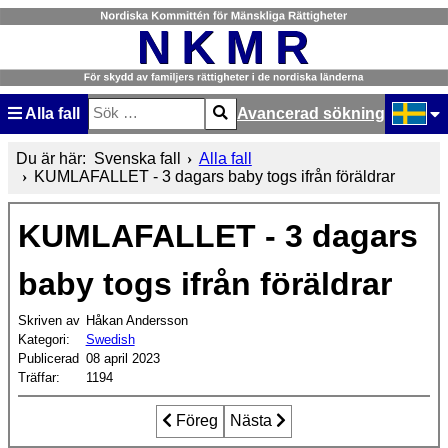
Alla fall
Avancerad sökning
Sök
Type 2 or more characters for results.
Välj ditt
Du är här:
Svenska fall
Alla fall
KUMLAFALLET - 3 dagars baby togs ifrån föräldrar
KUMLAFALLET - 3 dagars
baby togs ifrån föräldrar
Skriven av
Håkan Andersson
Kategori:
Swedish
Publicerad
08 april 2023
Träffar:
1194
Föregående artikel: GOTLANDSFALLET
Föreg
Nästa artikel: HALMSTADSFA
Nästa