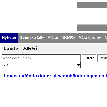
Nyheter
Svenska fall
Allt om NKMR
Våra forum
Du är här:
Sollefteå
Ange del av rubrik
Filtrera
Ren
Visa #
Lottas nyfödda dotter blev omhändertagen enl