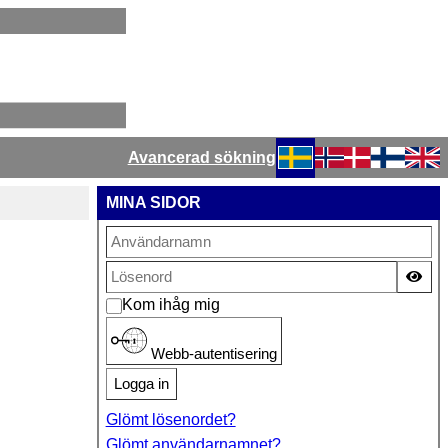
Avancerad sökning
Välj ditt språk
MINA SIDOR
Vis
Kom ihåg mig
Webb-autentisering
Logga in
Glömt lösenordet?
Glömt användarnamnet?