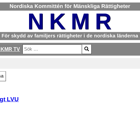
NKMR TV
Sök
Type 2 or more characters for results.
sa
igt LVU