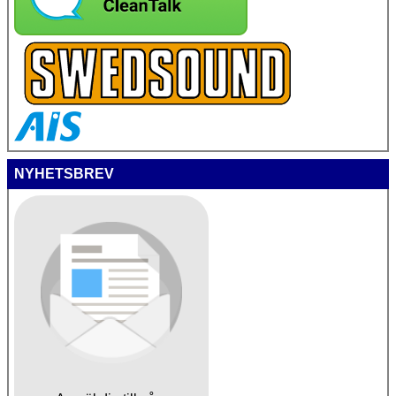
NYHETSBREV