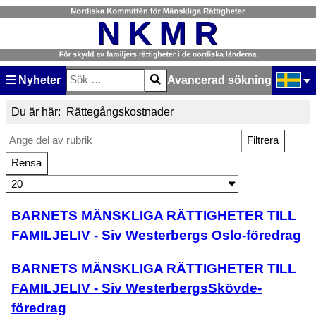
Nyheter
Avancerad sökning
Sök
Type 2 or more characters for results.
Välj ditt
Du är här:
Rättegångskostnader
Ange del av rubrik
Filtrera
Rensa
Visa #
BARNETS MÄNSKLIGA RÄTTIGHETER TILL
FAMILJELIV - Siv Westerbergs Oslo-föredrag
BARNETS MÄNSKLIGA RÄTTIGHETER TILL
FAMILJELIV - Siv WesterbergsSkövde-
föredrag