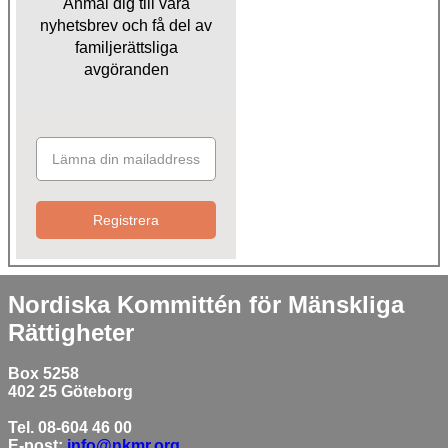
Anmäl dig till våra
nyhetsbrev och få del av
familjerättsliga
avgöranden
Registrera
Nordiska Kommittén för Mänskliga
Rättigheter
Box 5258
402 25 Göteborg
Tel. 08-604 46 00
E-post:
info@nkmr.org