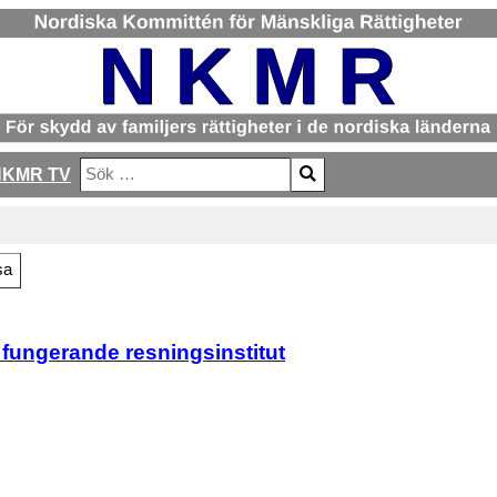
NKMR TV
Sök
Type 2 or more characters for results.
sa
ungerande resningsinstitut