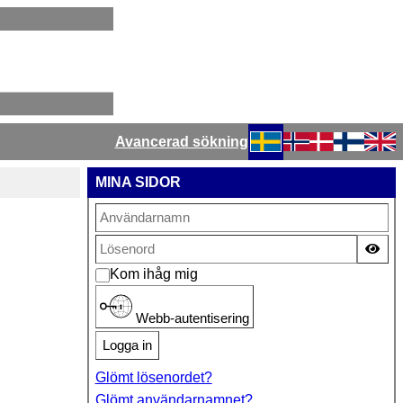
Avancerad sökning
Välj ditt språk
MINA SIDOR
Vis
Kom ihåg mig
Webb-autentisering
Logga in
Glömt lösenordet?
Glömt användarnamnet?