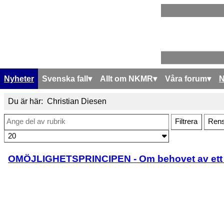
Nyheter
Svenska fall
Allt om NKMR
Våra forum
Du är här:
Christian Diesen
Ange del av rubrik
Filtrera
Ren
Visa #
OMÖJLIGHETSPRINCIPEN - Om behovet av ett f