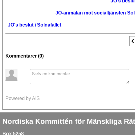
JO's beslu
JO-anmälan mot socialtjänsten Soln
JO's beslut i Solnafallet
F
Kommentarer (
0
)
Powered by AIS
Nordiska Kommittén för Mänskliga Rät
Box 5258