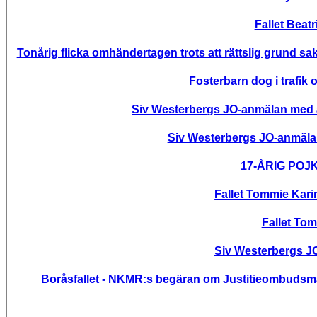
Fallet Bea
Tonårig flicka omhändertagen trots att rättslig grund
Fosterbarn dog i trafik
Siv Westerbergs JO-anmälan med a
Siv Westerbergs JO-anmälan
17-ÅRIG POJK
Fallet Tommie Kar
Fallet Tom
Siv Westerbergs J
Boråsfallet - NKMR:s begäran om Justitieombudsma