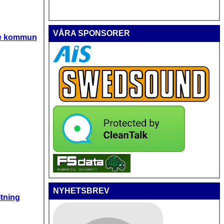
VÅRA SPONSORER
nge kommun
NYHETSBREV
tning