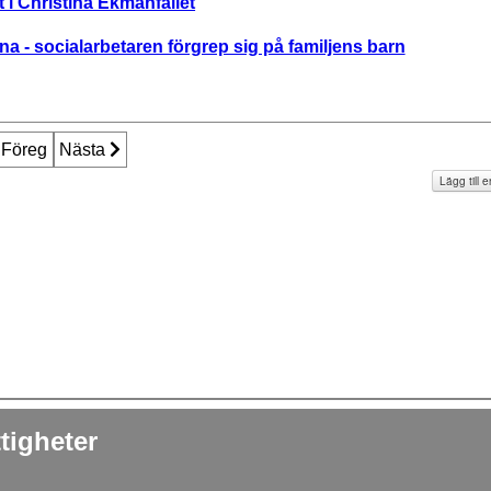
t i Christina Ekmanfallet
a - socialarbetaren förgrep sig på familjens barn
öregående artikel: United Nations - Petitions and Complaints
Föreg
Nästa artikel: Riksrevisionsverket - anmälningar och be
Nästa
Lägg till
tigheter