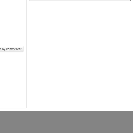
slut
 en ny kommentar