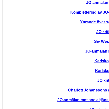
JO-anmälan
Komplettering av J
Yttrande över so
JO krit
Siv Wes
JO-anmälan m
Karlsko
Karlsko
JO kri
Charlott Johanssons 
JO-anmälan mot socialtjänst