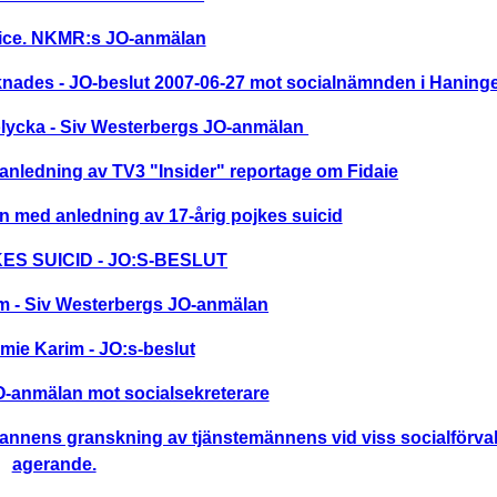
trice. NKMR:s JO-anmälan
 saknades - JO-beslut 2007-06-27 mot socialnämnden i Hani
 olycka - Siv Westerbergs JO-anmälan
nledning av TV3 "Insider" reportage om Fidaie
 med anledning av 17-årig pojkes suicid
ES SUICID - JO:S-BESLUT
im - Siv Westerbergs JO-anmälan
mie Karim - JO:s-beslut
O-anmälan mot socialsekreterare
nnens granskning av tjänstemännens vid viss socialförval
agerande.