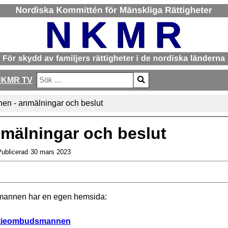
NKMR TV
Sök
Type 2 or more characters for results.
en - anmälningar och beslut
mälningar och beslut
ublicerad
30 mars 2023
mannen har en egen hemsida:
itieombudsmannen