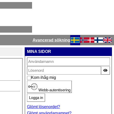
Avancerad sökning
Välj ditt språk
MINA SIDOR
Vis
Kom ihåg mig
Webb-autentisering
Logga in
Glömt lösenordet?
Glömt användarnamnet?