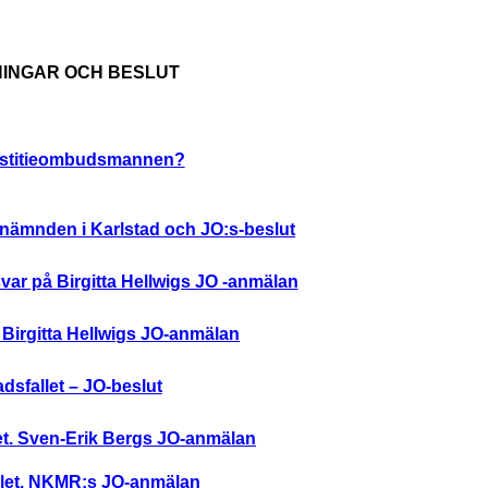
INGAR OCH BESLUT
ustitieombudsmannen?
nämnden i Karlstad och JO:s-beslut
svar på Birgitta Hellwigs JO -anmälan
- Birgitta Hellwigs JO-anmälan
adsfallet – JO-beslut
et. Sven-Erik Bergs JO-anmälan
llet. NKMR:s JO-anmälan