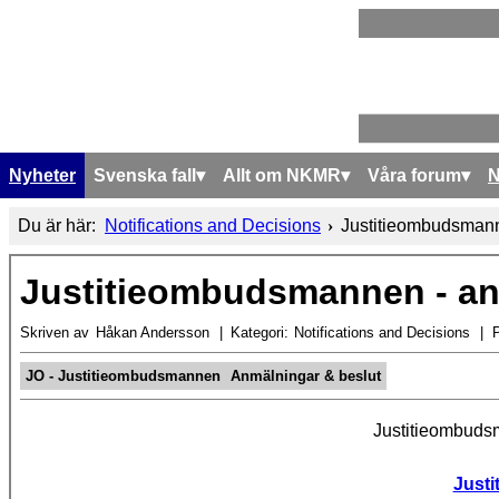
Nyheter
Svenska fall
Allt om NKMR
Våra forum
Du är här:
Notifications and Decisions
Justitieombudsmann
Justitieombudsmannen - an
Skriven av
Håkan Andersson
Kategori:
Notifications and Decisions
P
JO - Justitieombudsmannen
Anmälningar & beslut
Justitieombuds
Just