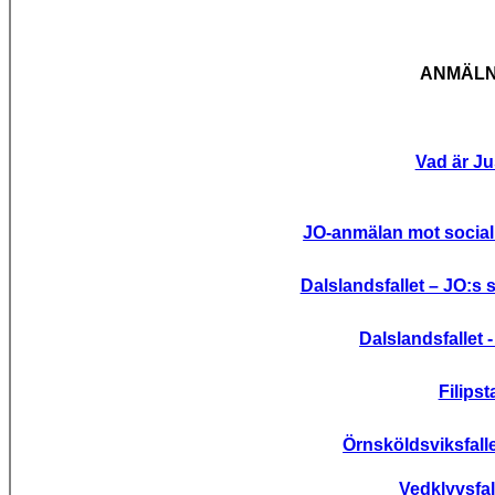
ANMÄLN
Vad är J
JO-anmälan mot social
Dalslandsfallet – JO:s 
Dalslandsfallet 
Filipst
Örnsköldsviksfall
Vedklyvsfa