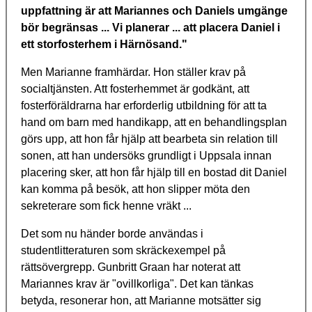
uppfattning är att Mariannes och Daniels umgänge
bör begränsas ... Vi planerar ... att placera Daniel i
ett storfosterhem i Härnösand."
Men Marianne framhärdar. Hon ställer krav på
socialtjänsten. Att fosterhemmet är godkänt, att
fosterföräldrarna har erforderlig utbildning för att ta
hand om barn med handikapp, att en behandlingsplan
görs upp, att hon får hjälp att bearbeta sin relation till
sonen, att han undersöks grundligt i Uppsala innan
placering sker, att hon får hjälp till en bostad dit Daniel
kan komma på besök, att hon slipper möta den
sekreterare som fick henne vräkt ...
Det som nu händer borde användas i
studentlitteraturen som skräckexempel på
rättsövergrepp. Gunbritt Graan har noterat att
Mariannes krav är "ovillkorliga". Det kan tänkas
betyda, resonerar hon, att Marianne motsätter sig