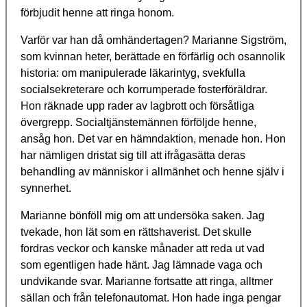
förbjudit henne att ringa honom.
Varför var han då omhändertagen? Marianne Sigström,
som kvinnan heter, berättade en förfärlig och osannolik
historia: om manipulerade läkarintyg, svekfulla
socialsekreterare och korrumperade fosterföräldrar.
Hon räknade upp rader av lagbrott och försåtliga
övergrepp. Socialtjänstemännen förföljde henne,
ansåg hon. Det var en hämndaktion, menade hon. Hon
har nämligen dristat sig till att ifrågasätta deras
behandling av människor i allmänhet och henne själv i
synnerhet.
Marianne bönföll mig om att undersöka saken. Jag
tvekade, hon lät som en rättshaverist. Det skulle
fordras veckor och kanske månader att reda ut vad
som egentligen hade hänt. Jag lämnade vaga och
undvikande svar. Marianne fortsatte att ringa, alltmer
sällan och från telefonautomat. Hon hade inga pengar