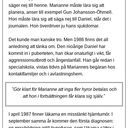
säger nej till henne. Marianne måste lära sig att
planera, anser till exempel Gun Johansson-Öhrnell.
Hon måste lära sig att säga nej till Daniel, står det i
journalen. Hon överdriver ju hans sjukdomar.
Det kunde man kanske tro. Men 1986 finns det all
anledning att tänka om. Den nioårige Daniel har
kommit in i puberteten, han ökar onaturligt i vikt, får
aggressionsutbrott och ångestanfall. Han går redan i
specialskola, vistas tidvis på Mariannes begäran hos
kontaktfamiljer och i avlastningshem.
"Gör klart för Marianne att inga fler hyror betalas och
att hon i fortsättningen får klara sig själv."
I april 1987 finner läkarna en misstänkt hjärntumör. I
september samma år kommer den första diagnosen:
en missbildning intill hypofysen, som läkarna sätter i