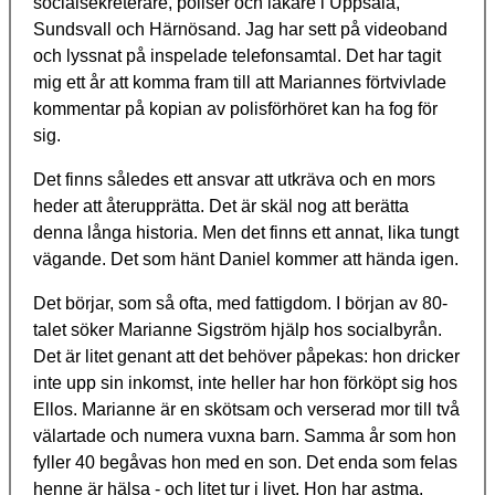
socialsekreterare, poliser och läkare i Uppsala,
Sundsvall och Härnösand. Jag har sett på videoband
och lyssnat på inspelade telefonsamtal. Det har tagit
mig ett år att komma fram till att Mariannes förtvivlade
kommentar på kopian av polisförhöret kan ha fog för
sig.
Det finns således ett ansvar att utkräva och en mors
heder att återupprätta. Det är skäl nog att berätta
denna långa historia. Men det finns ett annat, lika tungt
vägande. Det som hänt Daniel kommer att hända igen.
Det börjar, som så ofta, med fattigdom. I början av 80-
talet söker Marianne Sigström hjälp hos socialbyrån.
Det är litet genant att det behöver påpekas: hon dricker
inte upp sin inkomst, inte heller har hon förköpt sig hos
Ellos. Marianne är en skötsam och verserad mor till två
välartade och numera vuxna barn. Samma år som hon
fyller 40 begåvas hon med en son. Det enda som felas
henne är hälsa - och litet tur i livet. Hon har astma,