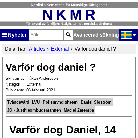
Nyheter
Avancerad sökning
Sök
Type 2 or more characters for results.
Välj ditt
Du är här:
Articles
External
Varför dog daniel ?
Varför dog daniel ?
Skriven av
Håkan Andersson
Kategori:
External
Publicerad
03 februari 2021
Tvångsvård
LVU
Polismyndigheten
Daniel Sigström
JO - Justitieombudsmannen
Maciej Zaremba
Varför dog Daniel, 14