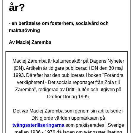
år?
- en berättelse om fosterhem, socialvård och
maktutövning
Av Maciej Zaremba
Maciej Zaremba är kulturredaktör på Dagens Nyheter
(DN). Artikeln är tidigare publicerad i DN den 30 maj
1993. Därefter har den publicerats i boken "Förändra
verkligheten! - Det sociala reportaget från Zola till
Zaremba", redigerad av Britt Hultén och utgiven på
Ordfront förlag 1995.
Det var Maciej Zaremba som genom sin artikelserie i
DN gjorde världen uppmärksam på
tvångssteriliseringarna
som praktiserades i Sverige
mellan 1936 - 1976 då lagen om tvångssterilisering