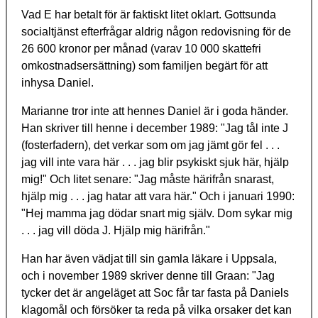
Vad E har betalt för är faktiskt litet oklart. Gottsunda
socialtjänst efterfrågar aldrig någon redovisning för de
26 600 kronor per månad (varav 10 000 skattefri
omkostnadsersättning) som familjen begärt för att
inhysa Daniel.
Marianne tror inte att hennes Daniel är i goda händer.
Han skriver till henne i december 1989: "Jag tål inte J
(fosterfadern), det verkar som om jag jämt gör fel . . .
jag vill inte vara här . . . jag blir psykiskt sjuk här, hjälp
mig!" Och litet senare: "Jag måste härifrån snarast,
hjälp mig . . . jag hatar att vara här." Och i januari 1990:
"Hej mamma jag dödar snart mig själv. Dom sykar mig
. . . jag vill döda J. Hjälp mig härifrån."
Han har även vädjat till sin gamla läkare i Uppsala,
och i november 1989 skriver denne till Graan: "Jag
tycker det är angeläget att Soc får tar fasta på Daniels
klagomål och försöker ta reda på vilka orsaker det kan