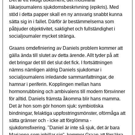
läkarjournalens sjukdomsbeskrivning (epikris). Med
stöd i detta papper skall en ny ansvarig snabbt kunna
sätta sig in i fallet. Därför är bestämmelserna som
påbjuder objektivitet, saklighet och fullständighet i
socialjournaler mycket stränga.
Graans omdefiniering av Daniels problem kommer att
gälla ända till slutet av detta ärende. Allt tyder på att
det bringar det till det slut det fick. I fortsättningen
nämns nämligen aldrig Daniels sjukdomar i
socialjournalens inledande sammanfattningar, de
hamnar i periferin. Kopplingen mellan hans
hormonrubbning och ambivalens till modern försvinner
för alltid. Daniels främsta åkomma blir hans mamma.
Det är hon som gör honom sjuk: symbiotiska
bindningar, felaktiga uppfostringsmönster, oförmåga att
sätta gränser och - icke att förglömma -
sjukdomsfixering. "Daniel är inte så sjuk, det är bara
Marianne som inbillar sig", kommer Graan att försäkra