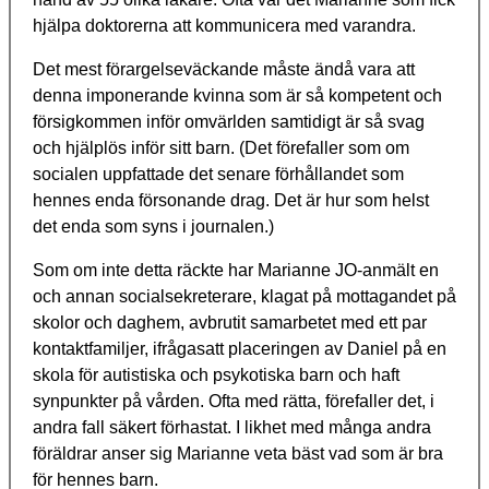
hjälpa doktorerna att kommunicera med varandra.
Det mest förargelseväckande måste ändå vara att
denna imponerande kvinna som är så kompetent och
försigkommen inför omvärlden samtidigt är så svag
och hjälplös inför sitt barn. (Det förefaller som om
socialen uppfattade det senare förhållandet som
hennes enda försonande drag. Det är hur som helst
det enda som syns i journalen.)
Som om inte detta räckte har Marianne JO-anmält en
och annan socialsekreterare, klagat på mottagandet på
skolor och daghem, avbrutit samarbetet med ett par
kontaktfamiljer, ifrågasatt placeringen av Daniel på en
skola för autistiska och psykotiska barn och haft
synpunkter på vården. Ofta med rätta, förefaller det, i
andra fall säkert förhastat. I likhet med många andra
föräldrar anser sig Marianne veta bäst vad som är bra
för hennes barn.