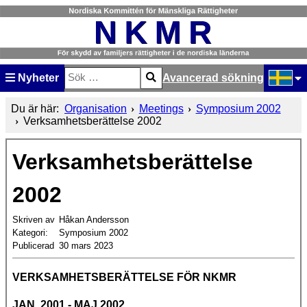
Nyheter
Avancerad sökning
Sök
Type 2 or more characters for results.
Välj ditt
Du är här:
Organisation
Meetings
Symposium 2002
Verksamhetsberättelse 2002
Verksamhetsberättelse
2002
Skriven av
Håkan Andersson
Kategori:
Symposium 2002
Publicerad
30 mars 2023
VERKSAMHETSBERÄTTELSE FÖR NKMR
JAN. 2001 - MAJ 2002