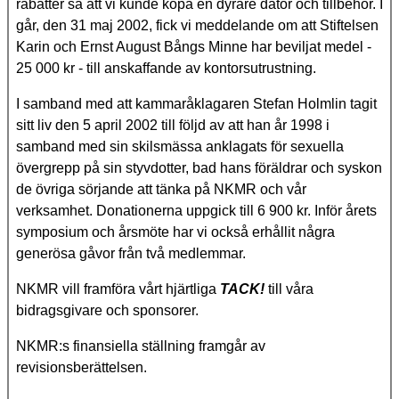
rabatter så att vi kunde köpa en dyrare dator och tillbehör.
I
går, den 31 maj 2002, fick vi meddelande om att Stiftelsen
Karin och Ernst August Bångs Minne har beviljat medel -
25 000 kr - till anskaffande av kontorsutrustning.
I samband med att kammaråklagaren Stefan Holmlin tagit
sitt liv den 5 april 2002 till följd av att han år 1998 i
samband med sin skilsmässa anklagats för sexuella
övergrepp på sin styvdotter, bad hans föräldrar och syskon
de övriga sörjande att tänka på NKMR och vår
verksamhet. Donationerna uppgick till 6 900 kr. Inför årets
symposium och årsmöte har vi också erhållit några
generösa gåvor från två medlemmar.
NKMR vill framföra vårt hjärtliga
TACK!
till våra
bidragsgivare och sponsorer.
NKMR:s finansiella ställning framgår av
revisionsberättelsen.