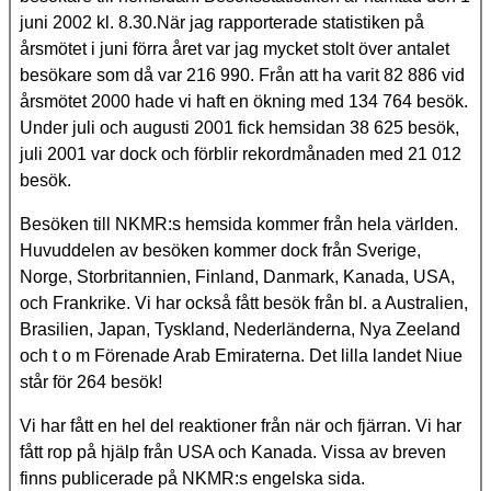
juni 2002 kl. 8.30.När jag rapporterade statistiken på
årsmötet i juni förra året var jag mycket stolt över antalet
besökare som då var 216 990. Från att ha varit 82 886 vid
årsmötet 2000 hade vi haft en ökning med 134 764 besök.
Under juli och augusti 2001 fick hemsidan 38 625 besök,
juli 2001 var dock och förblir rekordmånaden med 21 012
besök.
Besöken till NKMR:s hemsida kommer från hela världen.
Huvuddelen av besöken kommer dock från Sverige,
Norge, Storbritannien, Finland, Danmark, Kanada, USA,
och Frankrike. Vi har också fått besök från bl. a Australien,
Brasilien, Japan, Tyskland, Nederländerna, Nya Zeeland
och t o m Förenade Arab Emiraterna. Det lilla landet Niue
står för 264 besök!
Vi har fått en hel del reaktioner från när och fjärran. Vi har
fått rop på hjälp från USA och Kanada. Vissa av breven
finns publicerade på NKMR:s engelska sida.