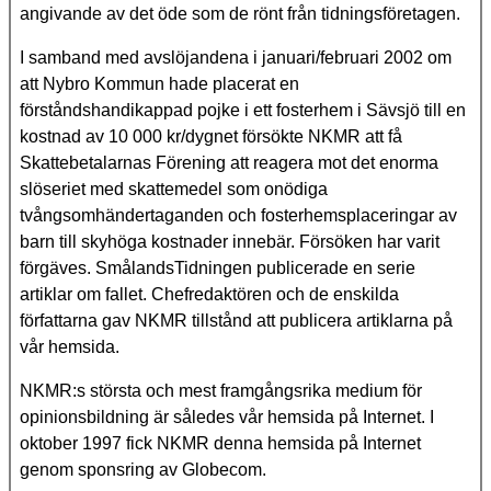
angivande av det öde som de rönt från tidningsföretagen.
I samband med avslöjandena i januari/februari 2002 om
att Nybro Kommun hade placerat en
förståndshandikappad pojke i ett fosterhem i Sävsjö till en
kostnad av 10 000 kr/dygnet försökte NKMR att få
Skattebetalarnas Förening att reagera mot det enorma
slöseriet med skattemedel som onödiga
tvångsomhändertaganden och fosterhemsplaceringar av
barn till skyhöga kostnader innebär. Försöken har varit
förgäves. SmålandsTidningen publicerade en serie
artiklar om fallet. Chefredaktören och de enskilda
författarna gav NKMR tillstånd att publicera artiklarna på
vår hemsida.
NKMR:s största och mest framgångsrika medium för
opinionsbildning är således vår hemsida på Internet.
I
oktober 1997 fick NKMR denna hemsida på Internet
genom sponsring av Globecom.