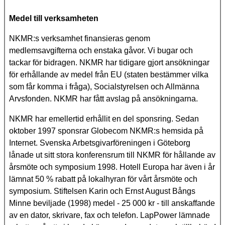
Medel till verksamheten
NKMR:s verksamhet finansieras genom
medlemsavgifterna och enstaka gåvor. Vi bugar och
tackar för bidragen. NKMR har tidigare gjort ansökningar
för erhållande av medel från EU (staten bestämmer vilka
som får komma i fråga), Socialstyrelsen och Allmänna
Arvsfonden. NKMR har fått avslag på ansökningarna.
NKMR har emellertid erhållit en del sponsring. Sedan
oktober 1997 sponsrar
Globecom
NKMR:s hemsida på
Internet. Svenska Arbetsgivarföreningen i Göteborg
lånade ut sitt stora konferensrum till NKMR för hållande av
årsmöte och symposium 1998. Hotell Europa har även i år
lämnat 50 % rabatt på lokalhyran för vårt årsmöte och
symposium. Stiftelsen Karin och Ernst August Bångs
Minne beviljade (1998) medel - 25 000 kr - till anskaffande
av
en dator, skrivare, fax och telefon. LapPower lämnade