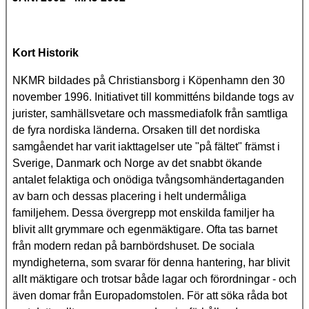
Kort Historik
NKMR bildades på Christiansborg i Köpenhamn den 30
november 1996. Initiativet till kommitténs bildande togs av
jurister, samhällsvetare och massmediafolk från samtliga
de fyra nordiska länderna. Orsaken till det nordiska
samgåendet har varit iakttagelser ute "på fältet" främst i
Sverige, Danmark och Norge av det snabbt ökande
antalet felaktiga och onödiga tvångsomhändertaganden
av barn och dessas placering i helt undermåliga
familjehem. Dessa övergrepp mot enskilda familjer ha
blivit allt grymmare och egenmäktigare. Ofta tas barnet
från modern redan på barnbördshuset. De sociala
myndigheterna, som svarar för denna hantering, har blivit
allt mäktigare och trotsar både lagar och förordningar - och
även domar från Europadomstolen. För att söka råda bot