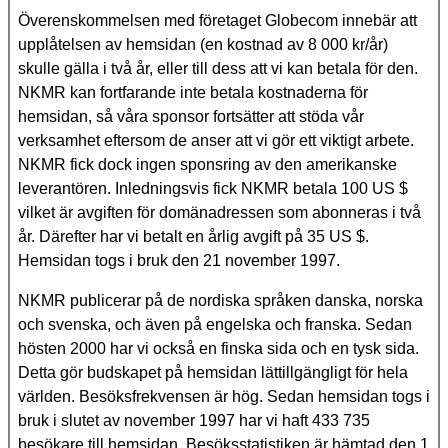
Överenskommelsen med företaget Globecom innebär att
upplåtelsen av hemsidan (en kostnad av 8 000 kr/år)
skulle gälla i två år, eller till dess att vi kan betala för den.
NKMR kan fortfarande inte betala kostnaderna för
hemsidan, så våra sponsor fortsätter att stöda vår
verksamhet eftersom de anser att vi gör ett viktigt arbete.
NKMR fick dock ingen sponsring av den amerikanske
leverantören. Inledningsvis fick NKMR betala 100 US $
vilket är avgiften för domänadressen som abonneras i två
år. Därefter har vi betalt en årlig avgift på 35 US $.
Hemsidan togs i bruk den 21 november 1997.
NKMR publicerar på de nordiska språken danska, norska
och svenska, och även på engelska och franska. Sedan
hösten 2000 har vi också en finska sida och en tysk sida.
Detta gör budskapet på hemsidan lättillgängligt för hela
världen.
Besöksfrekvensen är hög. Sedan hemsidan togs i
bruk i slutet av november 1997 har vi haft 433 735
besökare till hemsidan. Besöksstatistiken är hämtad den 1