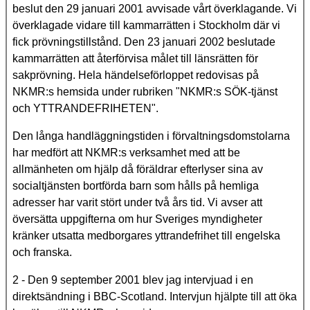
beslut den 29 januari 2001 avvisade vårt överklagande. Vi
överklagade vidare till kammarrätten i Stockholm där vi
fick prövningstillstånd. Den 23 januari 2002 beslutade
kammarrätten att återförvisa målet till länsrätten för
sakprövning. Hela händelseförloppet redovisas på
NKMR:s hemsida under rubriken "NKMR:s SÖK-tjänst
och YTTRANDEFRIHETEN".
Den långa handläggningstiden i förvaltningsdomstolarna
har medfört att NKMR:s verksamhet med att be
allmänheten om hjälp då föräldrar efterlyser sina av
socialtjänsten bortförda barn som hålls på hemliga
adresser har varit stört under två års tid. Vi avser att
översätta uppgifterna om hur Sveriges myndigheter
kränker utsatta medborgares yttrandefrihet till engelska
och franska.
2 - Den 9 september 2001 blev jag intervjuad i en
direktsändning i BBC-Scotland. Intervjun hjälpte till att öka