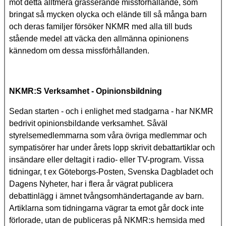
mot detta alltmera grasserande missförhållande, som
bringat så mycken olycka och elände till så många barn
och deras familjer försöker NKMR med alla till buds
stående medel att väcka den allmänna opinionens
kännedom om dessa missförhållanden.
NKMR:S Verksamhet - Opinionsbildning
Sedan starten - och i enlighet med stadgarna - har NKMR
bedrivit opinionsbildande verksamhet. Såväl
styrelsemedlemmarna som våra övriga medlemmar och
sympatisörer har under årets lopp skrivit debattartiklar och
insändare eller deltagit i radio- eller TV-program. Vissa
tidningar, t ex Göteborgs-Posten, Svenska Dagbladet och
Dagens Nyheter, har i flera år vägrat publicera
debattinlägg i ämnet tvångsomhändertagande av barn.
Artiklarna som tidningarna vägrar ta emot går dock inte
förlorade, utan de publiceras på NKMR:s hemsida med