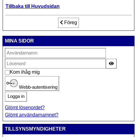
Tillbaka till Huvudsidan
Föregående artikel: Tack för fortsatt
Föreg
MINA SIDOR
Visa lösen
Kom ihåg mig
Webb-autentisering
Logga in
Glömt lösenordet?
Glömt användarnamnet?
TILLSYNSMYNDIGHETER