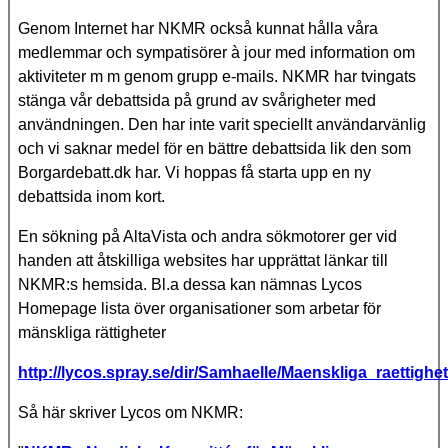
Genom Internet har NKMR också kunnat hålla våra
medlemmar och sympatisörer à jour med information om
aktiviteter m m genom grupp e-mails. NKMR har tvingats
stänga vår debattsida på grund av svårigheter med
användningen. Den har inte varit speciellt användarvänlig
och vi saknar medel för en bättre debattsida lik den som
Borgardebatt.dk har. Vi hoppas få starta upp en ny
debattsida inom kort.
En sökning på AltaVista och andra sökmotorer ger vid
handen att åtskilliga websites har upprättat länkar till
NKMR:s hemsida. Bl.a dessa kan nämnas Lycos
Homepage lista över organisationer som arbetar för
mänskliga rättigheter
http://lycos.spray.se/dir/Samhaelle/Maenskliga_raettighe
Så här skriver Lycos om NKMR: