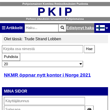
Artikkelit
Edistynyt haku
Etsi
Type 2 or more characters for results.
Valitse ki
Olet tässä:
Trude Strand Lobben
Kirjoita osa nimestä
Hae
Puhdista
Näyttö #
NKMR öppnar nytt kontor i Norge 2021
MINA SIDOR
Näytä sala