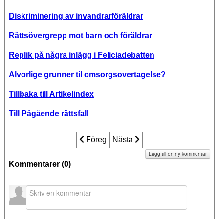
Diskriminering av invandrarföräldrar
Rättsövergrepp mot barn och föräldrar
Replik på några inlägg i Feliciadebatten
Alvorlige grunner til omsorgsovertagelse?
Tillbaka till Artikelindex
Till Pågående rättsfall
Föregående artikel: Feliciafallet - Rätts
Föreg
Nästa artikel: Femåringen he
Nästa
Lägg till en ny kommentar
Kommentarer (
0
)