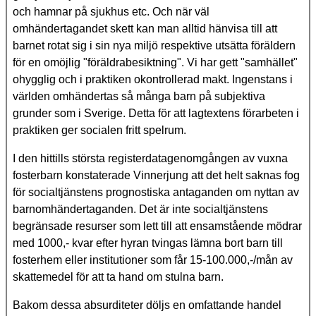
och hamnar på sjukhus etc. Och när väl
omhändertagandet skett kan man alltid hänvisa till att
barnet rotat sig i sin nya miljö respektive utsätta föräldern
för en omöjlig "föräldrabesiktning". Vi har gett "samhället"
ohygglig och i praktiken okontrollerad makt. Ingenstans i
världen omhändertas så många barn på subjektiva
grunder som i Sverige. Detta för att lagtextens förarbeten i
praktiken ger socialen fritt spelrum.
I den hittills största registerdatagenomgången av vuxna
fosterbarn konstaterade Vinnerjung att det helt saknas fog
för socialtjänstens prognostiska antaganden om nyttan av
barnomhändertaganden. Det är inte socialtjänstens
begränsade resurser som lett till att ensamstående mödrar
med 1000,- kvar efter hyran tvingas lämna bort barn till
fosterhem eller institutioner som får 15-100.000,-/mån av
skattemedel för att ta hand om stulna barn.
Bakom dessa absurditeter döljs en omfattande handel