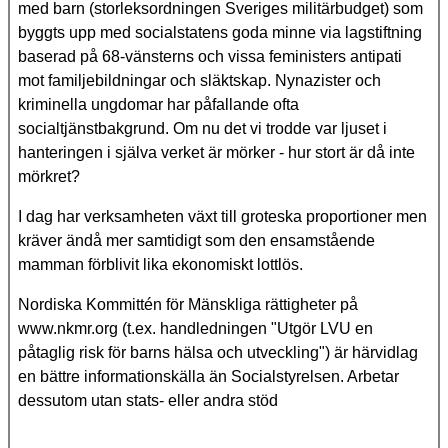
med barn (storleksordningen Sveriges militärbudget) som
byggts upp med socialstatens goda minne via lagstiftning
baserad på 68-vänsterns och vissa feministers antipati
mot familjebildningar och släktskap. Nynazister och
kriminella ungdomar har påfallande ofta
socialtjänstbakgrund. Om nu det vi trodde var ljuset i
hanteringen i själva verket är mörker - hur stort är då inte
mörkret?
I dag har verksamheten växt till groteska proportioner men
kräver ändå mer samtidigt som den ensamstående
mamman förblivit lika ekonomiskt lottlös.
Nordiska Kommittén för Mänskliga rättigheter på
www.nkmr.org (t.ex. handledningen "Utgör LVU en
påtaglig risk för barns hälsa och utveckling") är härvidlag
en bättre informationskälla än Socialstyrelsen. Arbetar
dessutom utan stats- eller andra stöd