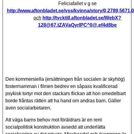
Feliciafallet v g se
http://www.aftonbladet.se/vss/kvinna/story/0,2789,5671,
och
http://tycktill.aftonbladet.se/WebX?
128@67.tZAVaQyrlPC
^0@.ef4d8be
Den kommersiella (ersättningen från socialen är skyhög)
fostermamman i filmen bedrev en såpass kvalificerad
psykisk tortyr mot den stackars flickan att hon omedelbart
borde fråntas rätten att ha hand om andras barn. Gäller
även socialarbetaren.
Att väga barns behov mot föräldrars är en rent
socialpolitisk konstruktion avsedd att underlätta