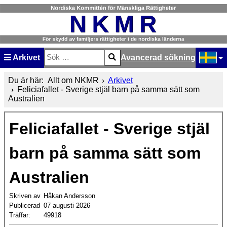
Arkivet
Avancerad sökning
Sök
Type 2 or more characters for results.
Välj ditt
Du är här:
Allt om NKMR
Arkivet
Feliciafallet - Sverige stjäl barn på samma sätt som
Australien
Feliciafallet - Sverige stjäl
barn på samma sätt som
Australien
Skriven av
Håkan Andersson
Publicerad
07 augusti 2026
Träffar:
49918