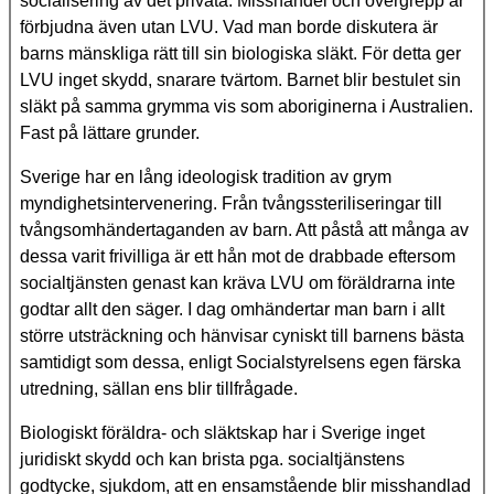
socialisering av det privata. Misshandel och övergrepp är
förbjudna även utan LVU. Vad man borde diskutera är
barns mänskliga rätt till sin biologiska släkt. För detta ger
LVU inget skydd, snarare tvärtom. Barnet blir bestulet sin
släkt på samma grymma vis som aboriginerna i Australien.
Fast på lättare grunder.
Sverige har en lång ideologisk tradition av grym
myndighetsintervenering. Från tvångssteriliseringar till
tvångsomhändertaganden av barn. Att påstå att många av
dessa varit frivilliga är ett hån mot de drabbade eftersom
socialtjänsten genast kan kräva LVU om föräldrarna inte
godtar allt den säger. I dag omhändertar man barn i allt
större utsträckning och hänvisar cyniskt till barnens bästa
samtidigt som dessa, enligt Socialstyrelsens egen färska
utredning, sällan ens blir tillfrågade.
Biologiskt föräldra- och släktskap har i Sverige inget
juridiskt skydd och kan brista pga. socialtjänstens
godtycke, sjukdom, att en ensamstående blir misshandlad