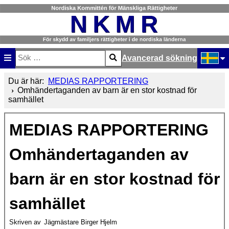
Avancerad sökning
Sök
Type 2 or more characters for results.
Välj ditt
Du är här:
MEDIAS RAPPORTERING
Omhändertaganden av barn är en stor kostnad för
samhället
MEDIAS RAPPORTERING
Omhändertaganden av
barn är en stor kostnad för
samhället
Skriven av
Jägmästare Birger Hjelm