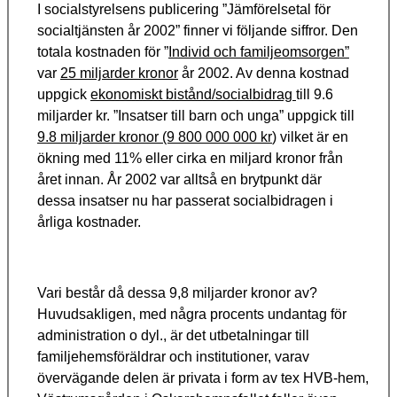
I socialstyrelsens publicering ”Jämförelsetal för
socialtjänsten år 2002” finner vi följande siffror. Den
totala kostnaden för ”
Individ och familjeomsorgen”
var
25 miljarder kronor
år 2002. Av denna kostnad
uppgick
ekonomiskt bistånd/socialbidrag
till 9.6
miljarder kr. ”Insatser till barn och unga” uppgick till
9.8 miljarder kronor (9 800 000 000 kr
) vilket är en
ökning med
11%
eller cirka en miljard kronor från
året innan. År 2002 var alltså en brytpunkt där
dessa insatser nu har passerat socialbidragen i
årliga kostnader.
Vari består då dessa 9,8 miljarder kronor av?
Huvudsakligen, med några procents undantag för
administration o dyl., är det utbetalningar till
familjehemsföräldrar och institutioner, varav
övervägande delen är privata i form av
tex
HVB-hem,