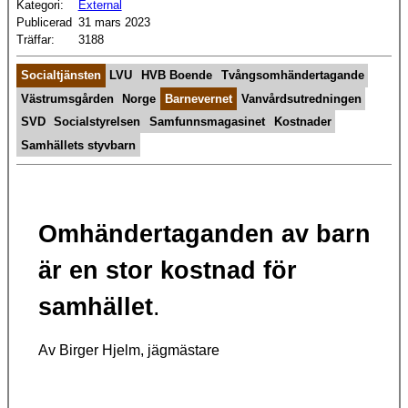
Kategori:
External
Publicerad
31 mars 2023
Träffar:
3188
Socialtjänsten
LVU
HVB Boende
Tvångsomhändertagande
Västrumsgården
Norge
Barnevernet
Vanvårdsutredningen
SVD
Socialstyrelsen
Samfunnsmagasinet
Kostnader
Samhällets styvbarn
Omhändertaganden av barn
är en stor kostnad för
samhället
.
Av Birger Hjelm, jägmästare