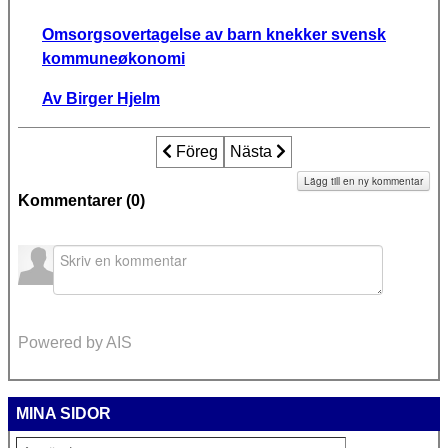
Omsorgsovertagelse av barn knekker svensk
kommuneøkonomi
Av Birger Hjelm
Föregående artikel: Oskarshamn söker s
Föreg
Nästa artikel: Oasen kritiseras
Nästa
Lägg till en ny kommentar
Kommentarer (
0
)
Powered by AIS
MINA SIDOR