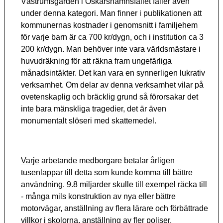
Västrumsgården i Oskarshamnsfallet faller även
under denna kategori. Man finner i publikationen att
kommunernas kostnader i genomsnitt i familjehem
för varje barn är ca 700 kr/dygn, och i institution ca 3
200 kr/dygn. Man behöver inte vara världsmästare i
huvudräkning för att räkna fram ungefärliga
månadsintäkter. Det kan vara en synnerligen lukrativ
verksamhet.
Om delar av denna verksamhet vilar på
ovetenskaplig och bräcklig grund så förorsakar det
inte bara mänskliga tragedier, det är även
monumentalt slöseri med skattemedel.
Varje
arbetande medborgare betalar årligen
tusenlappar till detta som kunde komma till bättre
användning. 9.8 miljarder skulle till exempel räcka till
- många mils konstruktion av nya eller bättre
motorvägar, anställning av flera lärare och förbättrade
villkor i skolorna, anställning av fler poliser,