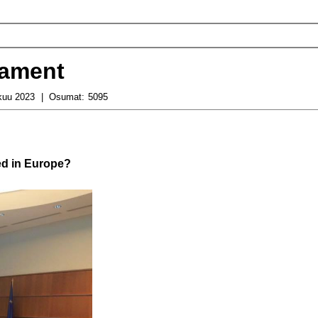
iament
kuu 2023
Osumat:
5095
ved in Europe?