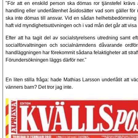
"För att en enskild person ska dömas ror tjänstefel kräv
handling eller underlåtenhet åsidosätter vad som gäller f
ska inte dömas till ansvar. Vid en sådan helhetsbedömning m
haft vid myndighetsutövningen och i vad mån det går att visa 
Efter att ha tagit del av socialstyrelsens utredning samt ef
socialförvaltningen och socialnämndens dåvarande ordföran
handläggningen har förekommit sådana felaktigheter att straffrät
Förundersökningen läggs därför ner."
En liten stilla fråga: hade Mathias Larsson underlåtit att v
vänners barn? Det tror jag inte.