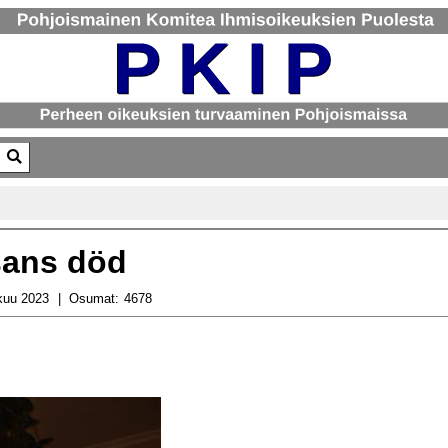
or results.
sans död
kuu 2023
Osumat:
4678