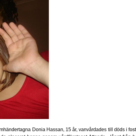
mhändertagna Donia Hassan, 15 år, vanvårdades till döds i fos