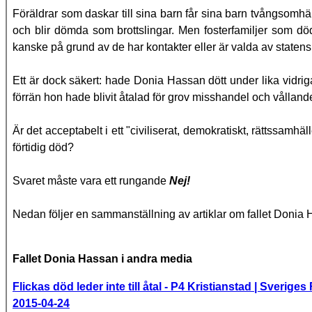
Föräldrar som daskar till sina barn får sina barn tvångsomhä
och blir dömda som brottslingar. Men fosterfamiljer som döda
kanske på grund av de har kontakter eller är valda av staten
Ett är dock säkert: hade Donia Hassan dött under lika vidrig
förrän hon hade blivit åtalad för grov misshandel och vållande 
Är det acceptabelt i ett "civiliserat, demokratiskt, rättssam
förtidig död?
Svaret måste vara ett rungande
Nej!
Nedan följer en sammanställning av artiklar om fallet Donia H
Fallet Donia Hassan i andra media
Flickas död leder inte till åtal - P4 Kristianstad | Sveriges
2015-04-24