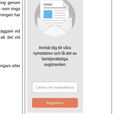
vning genom
e som ringa
rningen har
dläggare vid
att det vid
Anmäl dig till våra
nyhetsbrev och få del av
familjerättsliga
avgöranden
ingars eller
Registrera