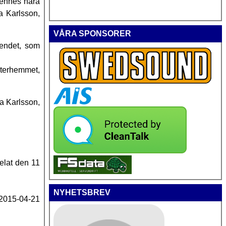
hennes nära
a Karlsson,
VÅRA SPONSORER
rendet, som
sterhemmet,
a Karlsson,
elat den 11
NYHETSBREV
 2015-04-21