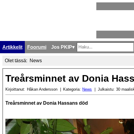
Artikkelit
Foorumi
Jos PKIP
Etsi
Type 2 or more characters f
Olet tässä:
News
Treårsminnet av Donia Has
Kirjoittanut:
Håkan Andersson
Kategoria:
News
Julkaistu:
30 maalis
Treårsminnet av Donia Hassans död