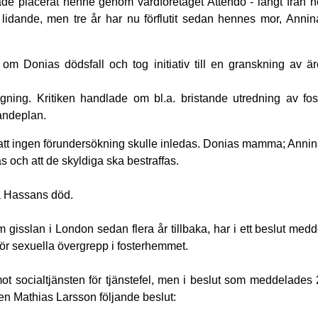
e placerat henne genom vårdföretaget Attendo - långt från 
lidande, men tre år har nu förflutit sedan hennes mor, Annin
m Donias dödsfall och tog initiativ till en granskning av ä
ggning. Kritiken handlade om bl.a. bristande utredning av fo
andeplan.
att ingen förundersökning skulle inledas. Donias mamma; Annin
s och att de skyldiga ska bestraffas.
ia Hassans död.
isslan i London sedan flera år tillbaka, har i ett beslut medd
för sexuella övergrepp i fosterhemmet.
 socialtjänsten för tjänstefel, men i beslut som meddelades
n Mathias Larsson följande beslut: