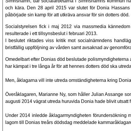
Simrishamn, där socialarbetarna i Simrishamns kommun had
och kära. Den 28 april 2015 var slutet för Donia Hassans 
påbörjade sin kamp för att utkräva ansvar för sin dotters död.
Socialstyrelsen fick i maj 2012 via massmedia kännedom o
resulterade i ett tillsynsbeslut i februari 2013.
I beslutet riktades viss kritik mot socialnämndens handlä
bristfällig uppföljning av vården samt avsaknad av genomför
Omedelbart efter Donias död beslutade polismyndigheterna 
har kämpat i tre långa år för att hennes dotters död ska utreda
Men, åklagarna vill inte utreda omständigheterna kring Don
Överåklagaren, Marianne Ny, som håller Julian Assange som g
augusti 2014 vägrat utreda huruvida Donia hade blivit utsatt 
Under 2014 inledde åklagarmyndigheten förundersökning mot
lagom till Donias treårs dödsdag meddelade kammaråklagare