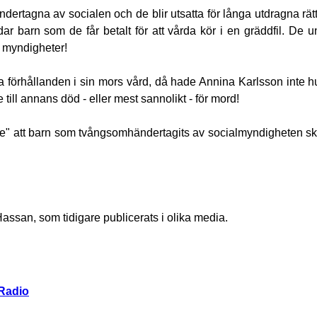
ndertagna av socialen och de blir utsatta för långa utdragna rä
r barn som de får betalt för att vårda kör i en gräddfil. De u
s myndigheter!
a förhållanden i sin mors vård, då hade Annina Karlsson inte h
till annans död - eller mest sannolikt - för mord!
hälle" att barn som tvångsomhändertagits av socialmyndigheten s
assan, som tidigare publicerats i olika media.
 Radio