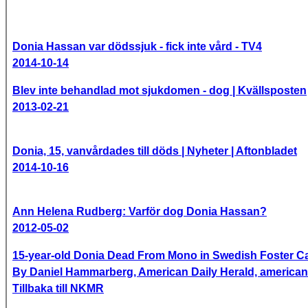
Donia Hassan var dödssjuk - fick inte vård - TV4
2014-10-14
Blev inte behandlad mot sjukdomen - dog | Kvällsposten
2013-02-21
Donia, 15, vanvårdades till döds | Nyheter | Aftonbladet
2014-10-16
Ann Helena Rudberg: Varför dog Donia Hassan?
2012-05-02
15-year-old Donia Dead From Mono in Swedish Foster C
By Daniel Hammarberg, American Daily Herald, americand
Tillbaka till NKMR