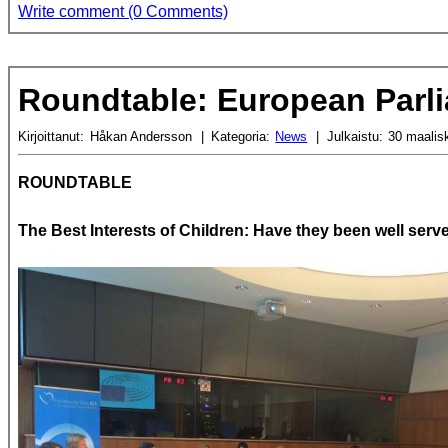
Write comment (0 Comments)
Roundtable: European Parl
Kirjoittanut:
Håkan Andersson
Kategoria:
News
Julkaistu:
30 maalis
ROUNDTABLE
The Best Interests of Children: Have they been well ser