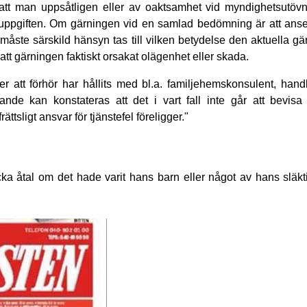
s att man uppsåtligen eller av oaktsamhet vid myndighetsutö
ör uppgiften. Om gärningen vid en samlad bedömning är att ans
åste särskild hänsyn tas till vilken betydelse den aktuella gä
att gärningen faktiskt orsakat olägenhet eller skada.
ter att förhör har hållits med bl.a. familjehemskonsulent, han
de kan konstateras att det i vart fall inte går att bevisa 
tsligt ansvar för tjänstefel föreligger."
äcka åtal om det hade varit hans barn eller något av hans släkt