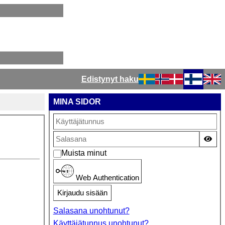
Edistynyt haku
Valitse kieli
MINA SIDOR
Näy
Muista minut
Web Authentication
Kirjaudu sisään
Salasana unohtunut?
Käyttäjätunnus unohtunut?