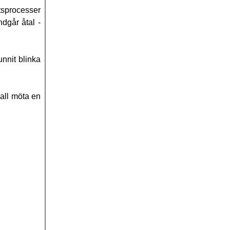
ttsprocesser
ndgår åtal -
unnit blinka
kall möta en