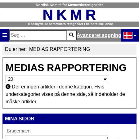
Avanceret søgning
Søg
Type 2 or more characters for results.
Vælg di
Du er her:
MEDIAS RAPPORTERING
MEDIAS RAPPORTERING
Vis #
Info
Der er ingen artikler i denne kategori. Hvis
underkategorier vises på denne side, så indeholder de
måske artikler.
MINA SIDOR