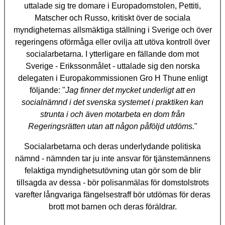
uttalade sig tre domare i Europadomstolen, Pettiti,
Matscher och Russo, kritiskt över de sociala
myndigheternas allsmäktiga ställning i Sverige och över
regeringens oförmåga eller ovilja att utöva kontroll över
socialarbetarna. I ytterligare en fällande dom mot
Sverige - Erikssonmålet - uttalade sig den norska
delegaten i Europakommissionen Gro H Thune enligt
följande: "
Jag finner det mycket underligt att en
socialnämnd i det svenska systemet i praktiken kan
strunta i och även motarbeta en dom från
Regeringsrätten utan att någon påföljd utdöms.
"
Socialarbetarna och deras underlydande politiska
nämnd - nämnden tar ju inte ansvar för tjänstemännens
felaktiga myndighetsutövning utan gör som de blir
tillsagda av dessa - bör polisanmälas för domstolstrots
varefter långvariga fängelsestraff bör utdömas för deras
brott mot barnen och deras föräldrar.