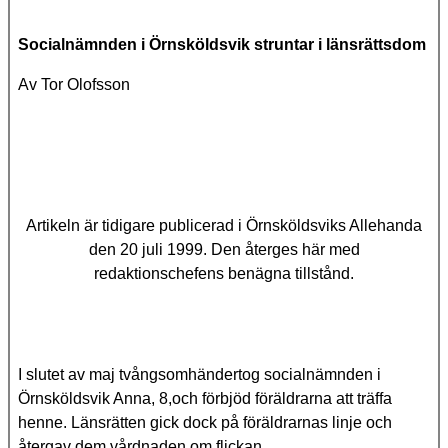
Socialnämnden i Örnsköldsvik struntar i länsrättsdom
Av Tor Olofsson
Artikeln är tidigare publicerad i Örnsköldsviks Allehanda
den 20 juli 1999. Den återges här med
redaktionschefens benägna tillstånd.
I slutet av maj tvångsomhändertog socialnämnden i
Örnsköldsvik Anna, 8,och förbjöd föräldrarna att träffa
henne. Länsrätten gick dock på föräldrarnas linje och
återgav dem vårdnaden om flickan.