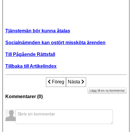
Tjänstemän bör kunna åtalas
Socialnämnden kan ostört missköta ärenden
Till Pågående Rättsfall
Tillbaka till Artikelindex
Föregående artikel: Socialen diskriminer
Föreg
Nästa artikel: Socialen lät und
Nästa
Lägg till en ny kommentar
Kommentarer (
0
)