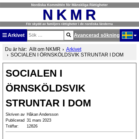
Arkivet
Avancerad sökning
Sök
Type 2 or more characters for results.
Välj ditt
Du är här:
Allt om NKMR
Arkivet
SOCIALEN I ÖRNSKÖLDSVIK STRUNTAR I DOM
SOCIALEN I
ÖRNSKÖLDSVIK
STRUNTAR I DOM
Skriven av
Håkan Andersson
Publicerad
31 mars 2023
Träffar:
12826