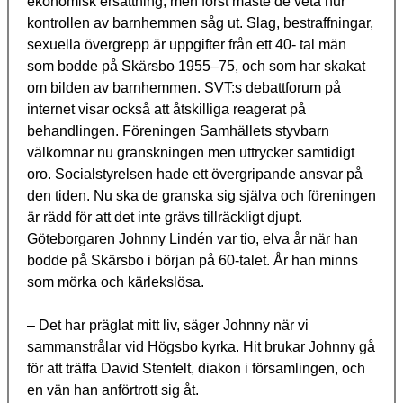
ekonomisk ersättning, men först måste de veta hur
kontrollen av barnhemmen såg ut. Slag, bestraffningar,
sexuella övergrepp är uppgifter från ett 40- tal män
som bodde på Skärsbo 1955–75, och som har skakat
om bilden av barnhemmen. SVT:s debattforum på
internet visar också att åtskilliga reagerat på
behandlingen. Föreningen Samhällets styvbarn
välkomnar nu granskningen men uttrycker samtidigt
oro. Socialstyrelsen hade ett övergripande ansvar på
den tiden. Nu ska de granska sig själva och föreningen
är rädd för att det inte grävs tillräckligt djupt.
Göteborgaren Johnny Lindén var tio, elva år när han
bodde på Skärsbo i början på 60-talet. År han minns
som mörka och kärlekslösa.
– Det har präglat mitt liv, säger Johnny när vi
sammanstrålar vid Högsbo kyrka. Hit brukar Johnny gå
för att träffa David Stenfelt, diakon i församlingen, och
en vän han anförtrott sig åt.