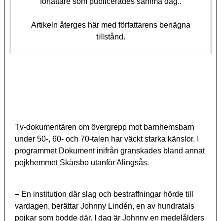
författare som publicerades samma dag..
Artikeln återges här med författarens benägna
tillstånd.
Tv-dokumentären om övergrepp mot barnhemsbarn
under 50-, 60- och 70-talen har väckt starka känslor. I
programmet Dokument inifrån granskades bland annat
pojkhemmet Skärsbo utanför Alingsås.
– En institution där slag och bestraffningar hörde till
vardagen, berättar Johnny Lindén, en av hundratals
pojkar som bodde där. I dag är Johnny en medelålders