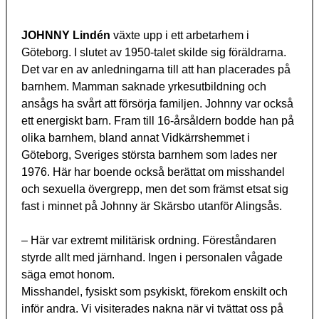
JOHNNY Lindén
växte upp i ett arbetarhem i
Göteborg. I slutet av 1950-talet skilde sig föräldrarna.
Det var en av anledningarna till att han placerades på
barnhem. Mamman saknade yrkesutbildning och
ansågs ha svårt att försörja familjen. Johnny var också
ett energiskt barn. Fram till 16-årsåldern bodde han på
olika barnhem, bland annat Vidkärrshemmet i
Göteborg, Sveriges största barnhem som lades ner
1976. Här har boende också berättat om misshandel
och sexuella övergrepp, men det som främst etsat sig
fast i minnet på Johnny är Skärsbo utanför Alingsås.
– Här var extremt militärisk ordning. Föreståndaren
styrde allt med järnhand. Ingen i personalen vågade
säga emot honom.
Misshandel, fysiskt som psykiskt, förekom enskilt och
inför andra. Vi visiterades nakna när vi tvättat oss på