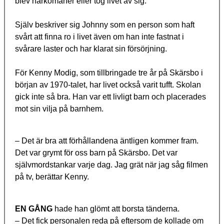
blev narkomaner eller tog livet av sig.
Själv beskriver sig Johnny som en person som haft
svårt att finna ro i livet även om han inte fastnat i
svårare laster och har klarat sin försörjning.
För Kenny Modig, som tillbringade tre år på Skärsbo i
början av 1970-talet, har livet också varit tufft. Skolan
gick inte så bra. Han var ett livligt barn och placerades
mot sin vilja på barnhem.
– Det är bra att förhållandena äntligen kommer fram.
Det var grymt för oss barn på Skärsbo. Det var
självmordstankar varje dag. Jag grät när jag såg filmen
på tv, berättar Kenny.
EN GÅNG
hade han glömt att borsta tänderna.
– Det fick personalen reda på eftersom de kollade om