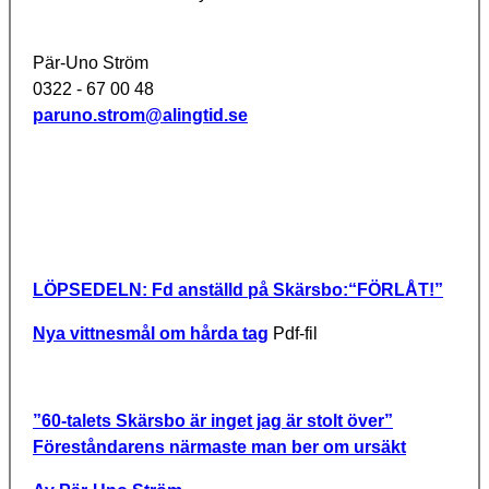
Pär-Uno Ström
0322 - 67 00 48
paruno.strom@alingtid.se
LÖPSEDELN: Fd anställd på Skärsbo:“FÖRLÅT!”
Nya vittnesmål om hårda tag
Pdf-fil
”60-talets Skärsbo är inget jag är stolt över”
Föreståndarens närmaste man ber om ursäkt