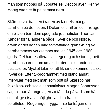
man som hoppas på upprättelse. Det gör även Kenny
Modig efter tre år på samma hem.
Skärsbo var bara en i raden av landets många
barnhem på den tiden. I Dokument inifrån och inslaget
om Stulen barndom speglade journalisten Thomas
Kanger förhållandena både i Sverige och Norge. I
grannlandet har en landsomfattande granskning av
barnhemmens verksamhet mellan 1945 och 1980
gjorts. Det har resulterat i att regering och storting bett
barnhemsbarnen om ursäkt för den misshandel de
utsattes för. Mycket talar för att liknande kommer att ska
i Sverige. Efter tv-programmet med bland annat
intervjuer med sex män som bott på Skärsbo har
folkhälso- och socialtjänstminister Morgan Johansson
sagt att han är angelägen att få reda på vad som hänt
och att ge utsatta möjlighet att föra fram sina
berättelser. Regeringen ryggar inte för frågan om