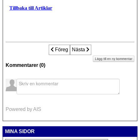
Tillbaka till Artiklar
Föregående artikel: Skärp ansvarskrave
Föreg
Nästa artikel: Skärsbo - FÖRL
Nästa
Lägg till en ny kommentar
Kommentarer (
0
)
Powered by AIS
MINA SIDOR