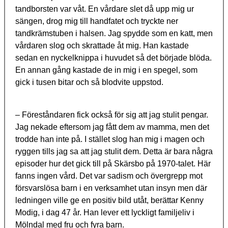
tandborsten var våt. En vårdare slet då upp mig ur
sängen, drog mig till handfatet och tryckte ner
tandkrämstuben i halsen. Jag spydde som en katt, men
vårdaren slog och skrattade åt mig. Han kastade
sedan en nyckelknippa i huvudet så det började blöda.
En annan gång kastade de in mig i en spegel, som
gick i tusen bitar och så blodvite uppstod.
– Föreståndaren fick också för sig att jag stulit pengar.
Jag nekade eftersom jag fått dem av mamma, men det
trodde han inte på. I stället slog han mig i magen och
ryggen tills jag sa att jag stulit dem. Detta är bara några
episoder hur det gick till på Skärsbo på 1970-talet. Här
fanns ingen vård. Det var sadism och övergrepp mot
försvarslösa barn i en verksamhet utan insyn men där
ledningen ville ge en positiv bild utåt, berättar Kenny
Modig, i dag 47 år. Han lever ett lyckligt familjeliv i
Mölndal med fru och fyra barn.