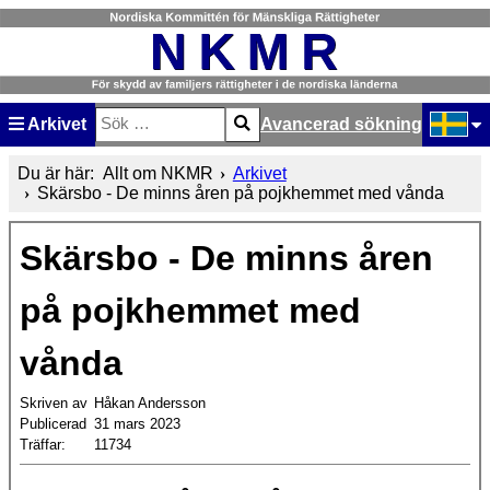
Arkivet
Avancerad sökning
Sök
Type 2 or more characters for results.
Välj ditt
Du är här:
Allt om NKMR
Arkivet
Skärsbo - De minns åren på pojkhemmet med vånda
Skärsbo - De minns åren
på pojkhemmet med
vånda
Skriven av
Håkan Andersson
Publicerad
31 mars 2023
Träffar:
11734