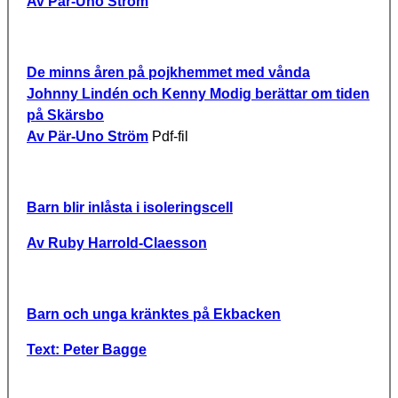
Av Pär-Uno Ström
De minns åren på pojkhemmet med vånda
Johnny Lindén och Kenny Modig berättar om tiden
på Skärsbo
Av Pär-Uno Ström
Pdf-fil
Barn blir inlåsta i isoleringscell
Av Ruby Harrold-Claesson
Barn och unga kränktes på Ekbacken
Text: Peter Bagge