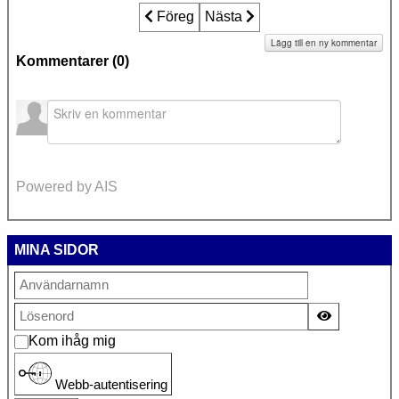
Föregående artikel: Oskyldigt dömda: er
Föreg
Nästa artikel: Outreaufallet - D
Nästa
Lägg till en ny kommentar
Kommentarer (
0
)
Powered by AIS
MINA SIDOR
Visa lösen
Kom ihåg mig
Webb-autentisering