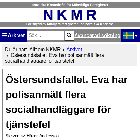
Arkivet
Avancerad sökning
Sök
Type 2 or more characters for results.
Välj ditt
Du är här:
Allt om NKMR
Arkivet
Östersundsfallet. Eva har polisanmält flera
socialhandläggare för tjänstefel
Östersundsfallet. Eva har
polisanmält flera
socialhandläggare för
tjänstefel
Skriven av
Håkan Andersson