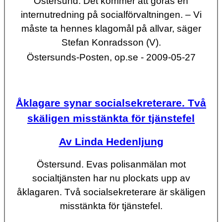
Östersund.
Det kommer att göras en
internutredning på socialförvaltningen. – Vi
måste ta hennes klagomål på allvar, säger
Stefan Konradsson (V).
Östersunds-Posten, op.se - 2009-05-27
Åklagare synar socialsekreterare. Två
skäligen misstänkta för tjänstefel
Av Linda Hedenljung
Östersund.
Evas polis­anmälan mot
socialtjänsten har nu plockats upp av
åklagaren. Två socialsekreterare är skäligen
misstänkta för tjänstefel.