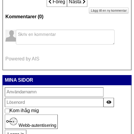
Föregående artikel: Kvinnomisshandlare 
Föreg
Nästa artikel: Lagstiftarens_i
Nästa
Lägg till en ny kommentar
Kommentarer (
0
)
Powered by AIS
MINA SIDOR
Visa lösen
Kom ihåg mig
Webb-autentisering