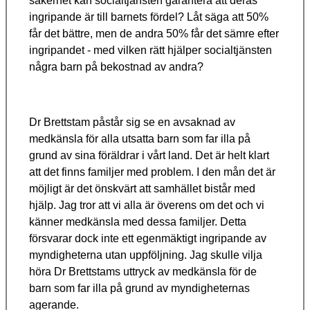
säkerhet kan socialtjänsten garantera att deras
ingripande är till barnets fördel? Låt säga att 50%
får det bättre, men de andra 50% får det sämre efter
ingripandet - med vilken rätt hjälper socialtjänsten
några barn på bekostnad av andra?
Dr Brettstam påstår sig se en avsaknad av
medkänsla för alla utsatta barn som far illa på
grund av sina föräldrar i vårt land. Det är helt klart
att det finns familjer med problem. I den mån det är
möjligt är det önskvärt att samhället bistår med
hjälp. Jag tror att vi alla är överens om det och vi
känner medkänsla med dessa familjer. Detta
försvarar dock inte ett egenmäktigt ingripande av
myndigheterna utan uppföljning. Jag skulle vilja
höra Dr Brettstams uttryck av medkänsla för de
barn som far illa på grund av myndigheternas
agerande.