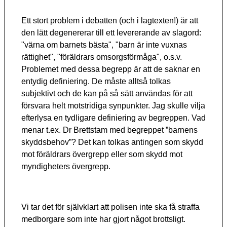
Ett stort problem i debatten (och i lagtexten!) är att
den lätt degenererar till ett levererande av slagord:
"värna om barnets bästa", "barn är inte vuxnas
rättighet", "föräldrars omsorgsförmåga", o.s.v.
Problemet med dessa begrepp är att de saknar en
entydig definiering. De måste alltså tolkas
subjektivt och de kan på så sätt användas för att
försvara helt motstridiga synpunkter. Jag skulle vilja
efterlysa en tydligare definiering av begreppen. Vad
menar t.ex. Dr Brettstam med begreppet ”barnens
skyddsbehov”? Det kan tolkas antingen som skydd
mot föräldrars övergrepp eller som skydd mot
myndigheters övergrepp.
Vi tar det för självklart att polisen inte ska få straffa
medborgare som inte har gjort något brottsligt.