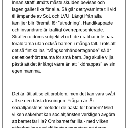
Innan straff utmäts måste skulden bevisas och
lagen gäller lika för alla. Så går det tyvärr inte till vid
tillämpande av SoL och LVU. Långt ifrån alla
familjer blir föremål för "utredning". Handikappade
och invandrare är kraftigt överrepresenterade.
Straffen utdöms subjektivt och de drabbar inte bara
föräldrarna utan också barnen i många fall. Trots att
det så fint kallas "tvångsomhändertagande" så är
det ett oerhört trauma för små barn. Jag skulle vilja
påstå att det är långt värre än att "kidnappas" av sin
egen mamma.
Det är lätt att se ett problem, men det kan vara svårt
att se den bästa lösningen. Frågan är: Är
socialtjänstens metoder de bästa för barnen? Med
vilken säkerhet kan socialtjänsten verkligen avgöra
att barnet far illa? Om barnet far illa - med vilken