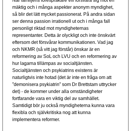
När familjens förespråkare vill försvara sig mot en
mäktig och i många aspekter anonym myndighet,
så blir det lätt mycket passionerat. På andra sidan
ser denna passion irrationell ut och i många fall
personligt riktad mot myndigheternas
representanter. Detta är olyckligt och inte önskvärt
eftersom det försvårar kommunikationen. Vad jag
och NKMR (så vitt jag förstår) önskar är en
reformering av SoL och LVU och en reformering av
hur lagarna tillämpas av socialtjänsten.
Socialtjänsten och psykiatrins existens är
naturligtvis inte hotad (det är inte en fråga om att
”demonisera psykiatrin” som Dr Brettstam uttrycker
det) - de kommer under alla omständigheter
fortfarande vara en viktig del av samhället.
Samtidigt bör ju också myndigheterna kunna vara
flexibla och självkritiska nog att kunna
implementera reformer.