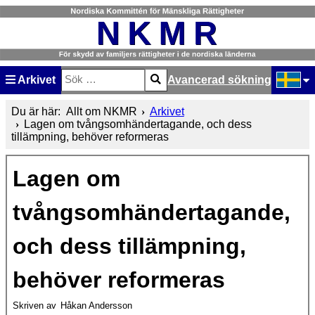
Arkivet
Avancerad sökning
Sök
Type 2 or more characters for results.
Välj ditt
Du är här:
Allt om NKMR
Arkivet
Lagen om tvångsomhändertagande, och dess
tillämpning, behöver reformeras
Lagen om
tvångsomhändertagande,
och dess tillämpning,
behöver reformeras
Skriven av
Håkan Andersson