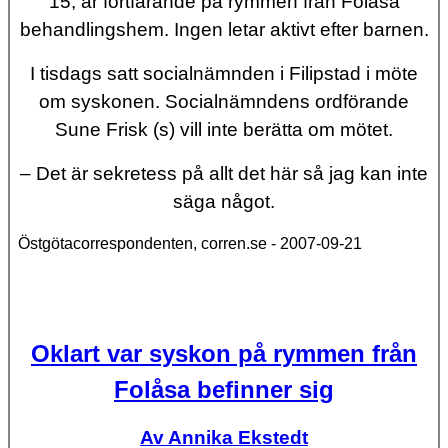
15, är fortfarande på rymmen från Folåsa
behandlingshem. Ingen letar aktivt efter barnen.
I tisdags satt socialnämnden i Filipstad i möte
om syskonen. Socialnämndens ordförande
Sune Frisk (s) vill inte berätta om mötet.
– Det är sekretess på allt det här så jag kan inte
säga något.
Östgötacorrespondenten, corren.se - 2007-09-21
Oklart var syskon på rymmen från
Folåsa befinner sig
Av Annika Ekstedt