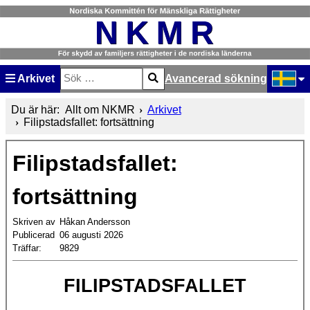
Arkivet
Avancerad sökning
Sök
Type 2 or more characters for results.
Välj ditt
Du är här:
Allt om NKMR
Arkivet
Filipstadsfallet: fortsättning
Filipstadsfallet:
fortsättning
Skriven av
Håkan Andersson
Publicerad
06 augusti 2026
Träffar:
9829
FILIPSTADSFALLET