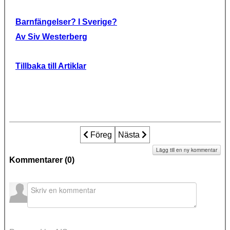
Barnfängelser? I Sverige?
Av Siv Westerberg
Tillbaka till Artiklar
Föregående artikel: Filipstadsfallet - 
Föreg
Nästa artikel: Filipstadsfallet: fo
Nästa
Lägg till en ny kommentar
Kommentarer (
0
)