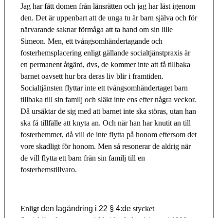
Jag har fått domen från länsrätten och jag har läst igenom
den. Det är uppenbart att de unga tu är barn själva och för
närvarande saknar förmåga att ta hand om sin lille
Simeon. Men, ett tvångsomhändertagande och
fosterhemsplacering enligt gällande socialtjänstpraxis är
en permanent åtgärd, dvs, de kommer inte att få tillbaka
barnet oavsett hur bra deras liv blir i framtiden.
Socialtjänsten flyttar inte ett tvångsomhändertaget barn
tillbaka till sin familj och släkt inte ens efter några veckor.
Då ursäktar de sig med att barnet inte ska störas, utan han
ska få tillfälle att knyta an. Och när han har knutit an till
fosterhemmet, då vill de inte flytta på honom eftersom det
vore skadligt för honom. Men så resonerar de aldrig när
de vill flytta ett barn från sin familj till en
fosterhemstillvaro.
Enligt
den lagändring i 22 § 4:de
stycket