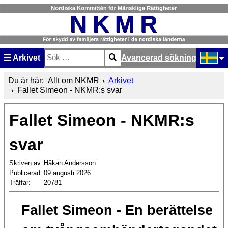
Arkivet
Avancerad sökning
Sök
Type 2 or more characters for results.
Välj ditt
Du är här:
Allt om NKMR
Arkivet
Fallet Simeon - NKMR:s svar
Fallet Simeon - NKMR:s
svar
Skriven av
Håkan Andersson
Publicerad
09 augusti 2026
Träffar:
20781
Fallet Simeon - En berättelse