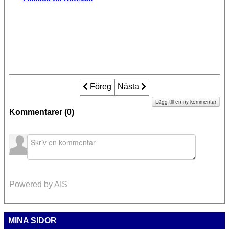
Föregående artikel: Fallet Simeon - Farm
Föreg
Nästa artikel: Fallet Simeon - 
Nästa
Lägg till en ny kommentar
Kommentarer (
0
)
Powered by AIS
MINA SIDOR