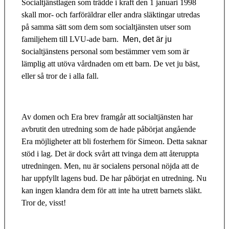
Socialtjänstlagen
som trädde i kraft den 1 januari 1998
skall
mor- och farföräldrar eller andra släktingar utredas
på samma sätt som dem som socialtjänsten utser som
familjehem till LVU-ade barn.
Men, det är ju
s
ocialtjänstens personal som bestämmer vem som är
lämplig att utöva vårdnaden om ett barn. De vet ju bäst,
eller så tror de i alla fall.
Av domen och Era brev framgår att socialtjänsten har
avbrutit den utredning som de hade påbörjat angående
Era möjligheter att bli fosterhem för Simeon. Detta saknar
stöd i lag. Det är dock svårt att tvinga dem att återuppta
utredningen. Men, nu är socialens personal nöjda att de
har uppfyllt lagens bud. De har påbörjat en utredning. Nu
kan ingen klandra dem för att inte ha utrett barnets släkt.
Tror de, visst!