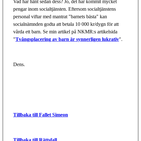
Vad har hänt sedan dess? Jo, det har kommit mycket
pengar inom socialtjänsten. Eftersom socialtjänstens
personal viftar med mantrat "barnets bästa" kan
socialnämnden godta att betala 10 000 kr/dygn för att
vårda ett barn. Se min artikel på NKMR:s artikelsida
"
Tvångsplacering av barn är synnerligen lukrativ
".
Dens.
Tillbaka till Fallet Simeon
Tillbaka till Rättsfall