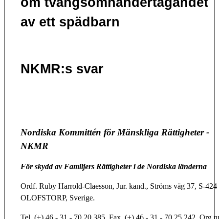
om tvångsomhändertagandet
av ett spädbarn
NKMR:s svar
Nordiska Kommittén för Mänskliga Rättigheter -
NKMR
För skydd av Familjers Rättigheter i de Nordiska länderna
Ordf. Ruby Harrold-Claesson, Jur. kand., Ströms väg 37, S-424
OLOFSTORP, Sverige.
Tel. (+) 46 - 31 - 70 20 385, Fax. (+) 46 - 31 - 70 25 242, Org.n