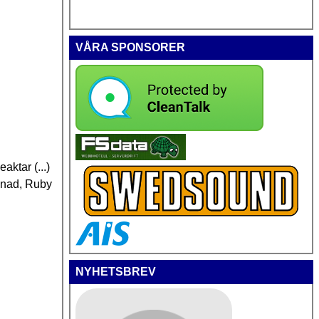
VÅRA SPONSORER
ktar (...)
knad, Ruby
NYHETSBREV