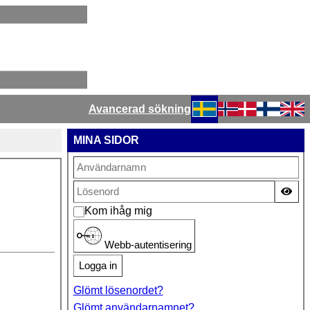
Avancerad sökning
Välj ditt språk
MINA SIDOR
Vis
Kom ihåg mig
Webb-autentisering
Logga in
Glömt lösenordet?
Glömt användarnamnet?