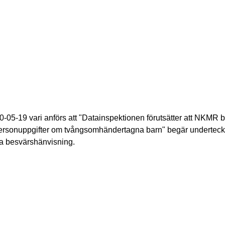
05-19 vari anförs att "Datainspektionen förutsätter att NKMR bea
ersonuppgifter om tvångsomhändertagna barn" begär undertec
na besvärshänvisning.