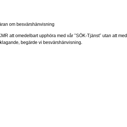
ran om besvärshänvisning
MR att omedelbart upphöra med vår "SÖK-Tjänst" utan att me
rklagande, begärde vi besvärshänvisning.