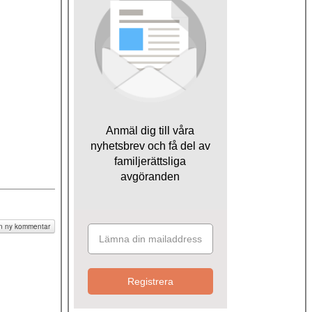
Anmäl dig till våra
nyhetsbrev och få del av
familjerättsliga
avgöranden
egeringsrätten
ården av barn
 en ny kommentar
Registrera