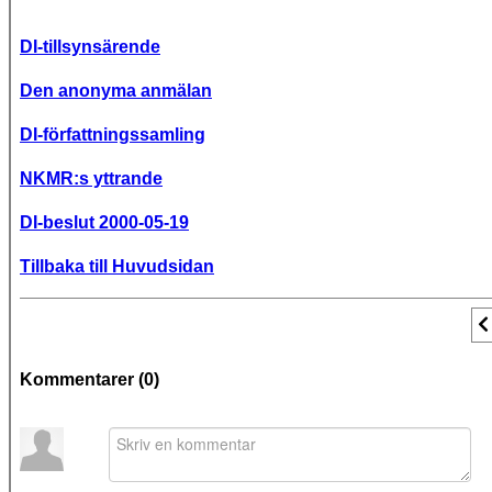
DI-tillsynsärende
Den anonyma anmälan
DI-författningssamling
NKMR:s yttrande
DI-beslut 2000-05-19
Tillbaka till Huvudsidan
F
Kommentarer (
0
)