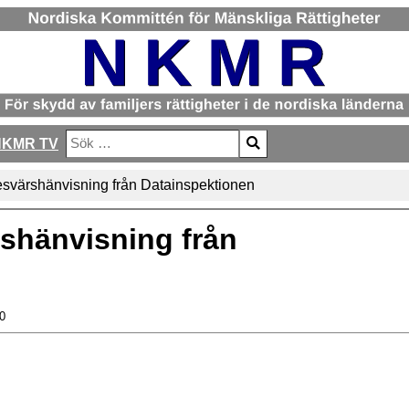
NKMR TV
Sök
Type 2 or more characters for results.
värshänvisning från Datainspektionen
shänvisning från
0