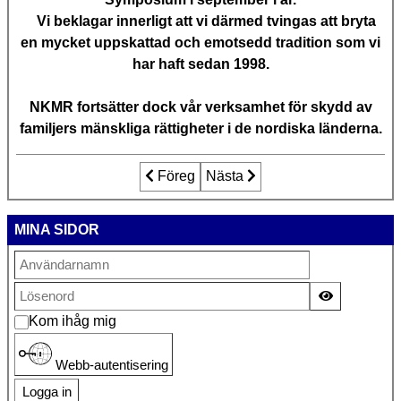
Vi beklagar innerligt att vi därmed tvingas att bryta
en mycket uppskattad och emotsedd tradition som vi
har haft sedan 1998.
NKMR fortsätter dock vår verksamhet för skydd av
familjers mänskliga rättigheter i de nordiska länderna.
Föregående artikel: Barnevernet i Nor
Föreg
Nästa artikel: Laureate Award 
Nästa
MINA SIDOR
Visa lösen
Kom ihåg mig
Webb-autentisering
Logga in