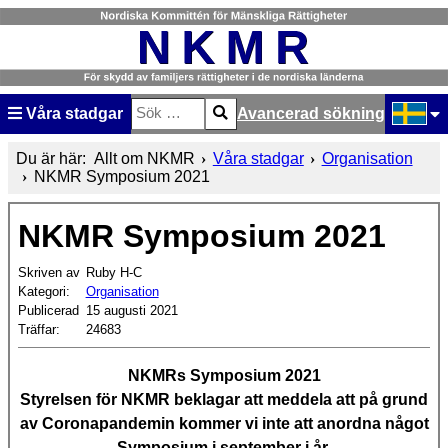
Våra stadgar
Avancerad sökning
Sök
Type 2 or more characters for results.
Välj ditt
Du är här:
Allt om NKMR
Våra stadgar
Organisation
NKMR Symposium 2021
NKMR Symposium 2021
Skriven av
Ruby H-C
Kategori:
Organisation
Publicerad
15 augusti 2021
Träffar:
24683
NKMRs Symposium 2021
Styrelsen för NKMR beklagar att meddela att på grund
av Coronapandemin kommer vi inte att anordna något
Symposium i september i år.