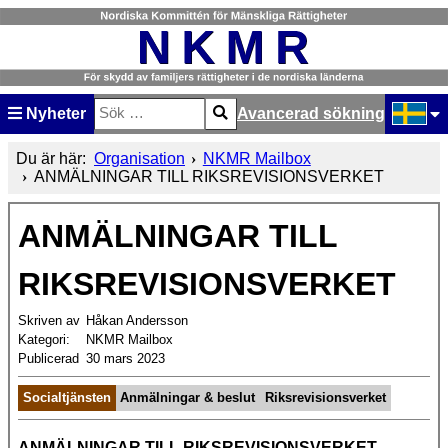
Nyheter
Avancerad sökning
Sök
Type 2 or more characters for results.
Välj ditt
Du är här:
Organisation
NKMR Mailbox
ANMÄLNINGAR TILL RIKSREVISIONSVERKET
ANMÄLNINGAR TILL
RIKSREVISIONSVERKET
Skriven av
Håkan Andersson
Kategori:
NKMR Mailbox
Publicerad
30 mars 2023
Socialtjänsten
Anmälningar & beslut
Riksrevisionsverket
ANMÄLNINGAR TILL RIKSREVISIONSVERKET