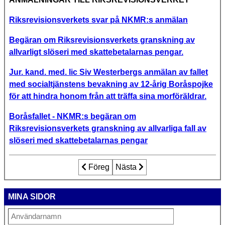
Riksrevisionsverkets svar på NKMR:s anmälan
Begäran om Riksrevisionsverkets granskning av
allvarligt slöseri med skattebetalarnas pengar.
Jur. kand. med. lic Siv Westerbergs anmälan av fallet
med socialtjänstens bevakning av 12-årig Boråspojke
för att hindra honom från att träffa sina morföräldrar.
Boråsfallet - NKMR:s begäran om
Riksrevisionsverkets granskning av allvarliga fall av
slöseri med skattebetalarnas pengar
Föregående artikel: Begäran till länssty
Föreg
Nästa artikel: Sven-Erik Bergs 
Nästa
MINA SIDOR